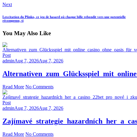
Next
Lexcitation du Plinko, ce jeu de hasard où chaque bille rebondit vers une potentielle
récompense, ti
You May Also Like
Post
admin
Aug 7, 2026
Aug 7, 2026
Alternativen_zum_Glücksspiel_mit_online
Read More
No Comments
Post
admin
Aug 7, 2026
Aug 7, 2026
Zajímavé_strategie_hazardních_her_a_ca
Read More
No Comments