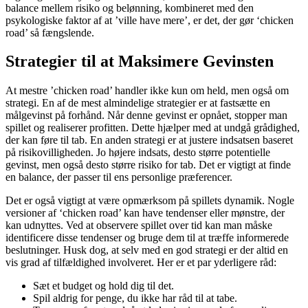
balance mellem risiko og belønning, kombineret med den
psykologiske faktor af at ’ville have mere’, er det, der gør ‘chicken
road’ så fængslende.
Strategier til at Maksimere Gevinsten
At mestre ’chicken road’ handler ikke kun om held, men også om
strategi. En af de mest almindelige strategier er at fastsætte en
målgevinst på forhånd. Når denne gevinst er opnået, stopper man
spillet og realiserer profitten. Dette hjælper med at undgå grådighed,
der kan føre til tab. En anden strategi er at justere indsatsen baseret
på risikovilligheden. Jo højere indsats, desto større potentielle
gevinst, men også desto større risiko for tab. Det er vigtigt at finde
en balance, der passer til ens personlige præferencer.
Det er også vigtigt at være opmærksom på spillets dynamik. Nogle
versioner af ‘chicken road’ kan have tendenser eller mønstre, der
kan udnyttes. Ved at observere spillet over tid kan man måske
identificere disse tendenser og bruge dem til at træffe informerede
beslutninger. Husk dog, at selv med en god strategi er der altid en
vis grad af tilfældighed involveret. Her er et par yderligere råd:
Sæt et budget og hold dig til det.
Spil aldrig for penge, du ikke har råd til at tabe.