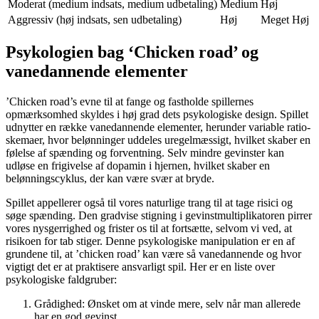
Moderat (medium indsats, medium udbetaling)
Medium
Høj
Aggressiv (høj indsats, sen udbetaling)
Høj
Meget Høj
Psykologien bag ‘Chicken road’ og
vanedannende elementer
’Chicken road’s evne til at fange og fastholde spillernes
opmærksomhed skyldes i høj grad dets psykologiske design. Spillet
udnytter en række vanedannende elementer, herunder variable ratio-
skemaer, hvor belønninger uddeles uregelmæssigt, hvilket skaber en
følelse af spænding og forventning. Selv mindre gevinster kan
udløse en frigivelse af dopamin i hjernen, hvilket skaber en
belønningscyklus, der kan være svær at bryde.
Spillet appellerer også til vores naturlige trang til at tage risici og
søge spænding. Den gradvise stigning i gevinstmultiplikatoren pirrer
vores nysgerrighed og frister os til at fortsætte, selvom vi ved, at
risikoen for tab stiger. Denne psykologiske manipulation er en af
grundene til, at ’chicken road’ kan være så vanedannende og hvor
vigtigt det er at praktisere ansvarligt spil. Her er en liste over
psykologiske faldgruber:
Grådighed: Ønsket om at vinde mere, selv når man allerede
har en god gevinst.