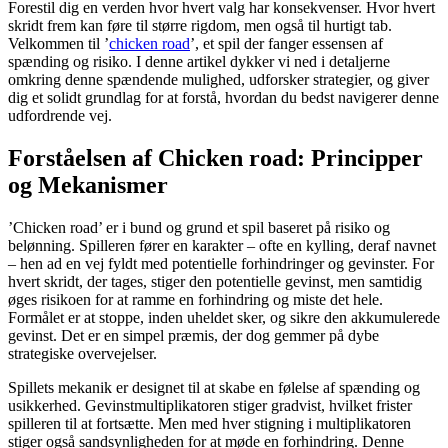
Forestil dig en verden hvor hvert valg har konsekvenser. Hvor hvert
skridt frem kan føre til større rigdom, men også til hurtigt tab.
Velkommen til ’
chicken road
’, et spil der fanger essensen af
spænding og risiko. I denne artikel dykker vi ned i detaljerne
omkring denne spændende mulighed, udforsker strategier, og giver
dig et solidt grundlag for at forstå, hvordan du bedst navigerer denne
udfordrende vej.
Forståelsen af Chicken road: Principper
og Mekanismer
’Chicken road’ er i bund og grund et spil baseret på risiko og
belønning. Spilleren fører en karakter – ofte en kylling, deraf navnet
– hen ad en vej fyldt med potentielle forhindringer og gevinster. For
hvert skridt, der tages, stiger den potentielle gevinst, men samtidig
øges risikoen for at ramme en forhindring og miste det hele.
Formålet er at stoppe, inden uheldet sker, og sikre den akkumulerede
gevinst. Det er en simpel præmis, der dog gemmer på dybe
strategiske overvejelser.
Spillets mekanik er designet til at skabe en følelse af spænding og
usikkerhed. Gevinstmultiplikatoren stiger gradvist, hvilket frister
spilleren til at fortsætte. Men med hver stigning i multiplikatoren
stiger også sandsynligheden for at møde en forhindring. Denne