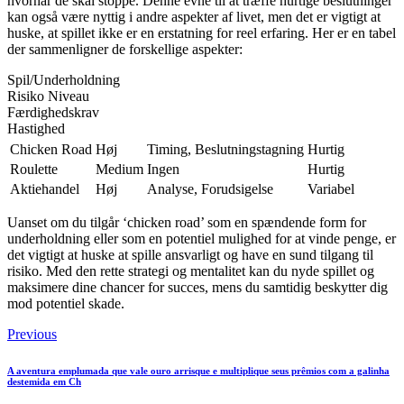
hvornår de skal stoppe. Denne evne til at træffe hurtige beslutninger
kan også være nyttig i andre aspekter af livet, men det er vigtigt at
huske, at spillet ikke er en erstatning for reel erfaring. Her er en tabel
der sammenligner de forskellige aspekter:
Spil/Underholdning
Risiko Niveau
Færdighedskrav
Hastighed
Chicken Road
Høj
Timing, Beslutningstagning
Hurtig
Roulette
Medium
Ingen
Hurtig
Aktiehandel
Høj
Analyse, Forudsigelse
Variabel
Uanset om du tilgår ‘chicken road’ som en spændende form for
underholdning eller som en potentiel mulighed for at vinde penge, er
det vigtigt at huske at spille ansvarligt og have en sund tilgang til
risiko. Med den rette strategi og mentalitet kan du nyde spillet og
maksimere dine chancer for succes, mens du samtidig beskytter dig
mod potentiel skade.
Previous
A aventura emplumada que vale ouro arrisque e multiplique seus prêmios com a galinha
destemida em Ch