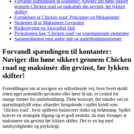
Forvandl spændingen til kontanter: Naviger din høne sikkert
gennem Chicken road og maksimér din gevinst, før lykken
skifter!
Forståelsen af Chicken road: Principper og Mekanismer
Strategier til at Maksimere Gevinsten
Risikostyring og Ansvarligt Spil
Psykologien bag ‘Chicken road’ og vanedannende elementer
Sammenligning med andre spil og underholdningsformer
Forvandl spændingen til kontanter:
Naviger din høne sikkert gennem Chicken
road og maksimér din gevinst, før lykken
skifter!
Forestillingen om at navigere en udfordrende vej, hvor hvert skridt
enten øger potentielle gevinster eller fører til tab, er central for
mange former for underholdning. Dette koncept, der minder om en
spændingsfyldt rejse, afspejles fængslende i spillet kendt som
‘chicken road’, hvor spilleren balancerer risiko og belønning. Spillet
kræver en strategisk tilgang og et godt instinkt, da man forsøger at
maksimere sin gevinst før lykken skifter. Det er en leg med
sandsynligheder og psykologi.