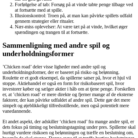
Forfølgelse af tab: Forsøg på at vinde tabte penge tilbage ved
at fortsætte med at spille.
Illusionskontrol: Troen på, at man kan påvirke spillets udfald
gennem strategier eller ritualer.
Nær-miss oplevelser: At være tæt på at vinde, hvilket øger
spændingen og trangen til at fortsætte.
Sammenligning med andre spil og
underholdningsformer
’Chicken road’ deler visse ligheder med andre spil og
underholdningsformer, der er baseret på risiko og belønning.
Roulette er et godt eksempel, da spillerne satser på, hvor et hjul vil
stoppe. Aktiehandel er også en form for risikobaseret spil, hvor
investorer køber og sælger aktier i håb om at tjene penge. Forskellen
er, at ’chicken road’ er mere direkte og fjerner mange af de eksterne
faktorer, der kan påvirke udfaldet af andre spil. Dette gør det mere
simpelt og øjeblikkeligt tilfredsstillende, men også potentielt mere
vanedannende.
Et andet aspekt, der adskiller ‘chicken road’ fra mange andre spil, er
dets fokus på timing og beslutningstagning under pres. Spillerne skal
hurtigt vurdere risikoen og belønningen og træffe en beslutning om,