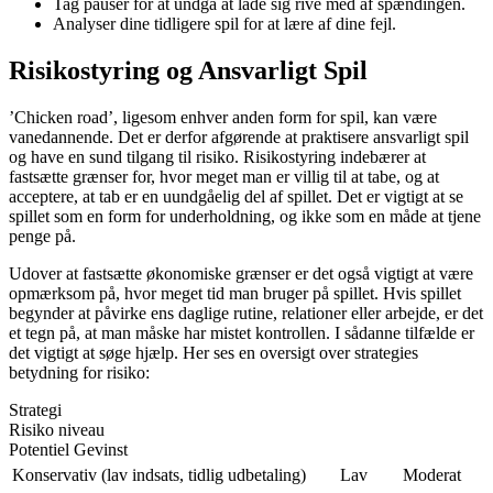
Tag pauser for at undgå at lade sig rive med af spændingen.
Analyser dine tidligere spil for at lære af dine fejl.
Risikostyring og Ansvarligt Spil
’Chicken road’, ligesom enhver anden form for spil, kan være
vanedannende. Det er derfor afgørende at praktisere ansvarligt spil
og have en sund tilgang til risiko. Risikostyring indebærer at
fastsætte grænser for, hvor meget man er villig til at tabe, og at
acceptere, at tab er en uundgåelig del af spillet. Det er vigtigt at se
spillet som en form for underholdning, og ikke som en måde at tjene
penge på.
Udover at fastsætte økonomiske grænser er det også vigtigt at være
opmærksom på, hvor meget tid man bruger på spillet. Hvis spillet
begynder at påvirke ens daglige rutine, relationer eller arbejde, er det
et tegn på, at man måske har mistet kontrollen. I sådanne tilfælde er
det vigtigt at søge hjælp. Her ses en oversigt over strategies
betydning for risiko:
Strategi
Risiko niveau
Potentiel Gevinst
Konservativ (lav indsats, tidlig udbetaling)
Lav
Moderat