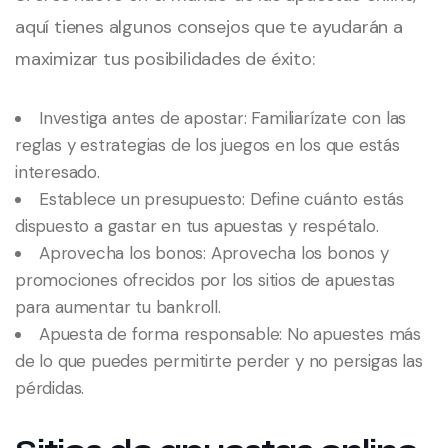
aquí tienes algunos consejos que te ayudarán a
maximizar tus posibilidades de éxito:
Investiga antes de apostar: Familiarízate con las
reglas y estrategias de los juegos en los que estás
interesado.
Establece un presupuesto: Define cuánto estás
dispuesto a gastar en tus apuestas y respétalo.
Aprovecha los bonos: Aprovecha los bonos y
promociones ofrecidos por los sitios de apuestas
para aumentar tu bankroll.
Apuesta de forma responsable: No apuestes más
de lo que puedes permitirte perder y no persigas las
pérdidas.