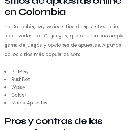
Sitios de apuestas online
en Colombia
En Colombia, hay varios sitios de apuestas online
autorizados por Coljuegos, que ofrecen una amplia
gama de juegos y opciones de apuestas. Algunos
de los sitios más populares son:
BetPlay
RushBet
Wplay
Colbet
Marca Apuestas
Pros y contras de las