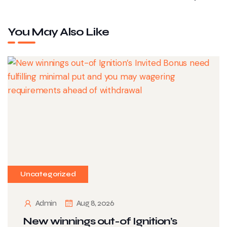
You May Also Like
Uncategorized
Admin
Aug 8, 2026
New winnings out-of Ignition’s