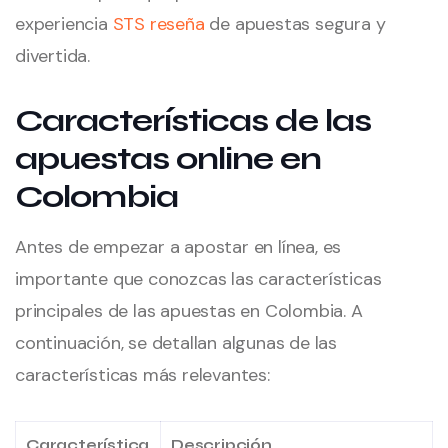
experiencia
STS reseña
de apuestas segura y
divertida.
Características de las
apuestas online en
Colombia
Antes de empezar a apostar en línea, es
importante que conozcas las características
principales de las apuestas en Colombia. A
continuación, se detallan algunas de las
características más relevantes:
Característica
Descripción