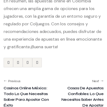
En resumen, las apuestas online en Colombia
ofrecen una amplia gama de opciones para los
jugadores, con la garantía de un entorno seguro y
regulado por Coljuegos. Con los consejos y
recomendaciones adecuados, puedes disfrutar de
una experiencia de apuestas en línea emocionante
y gratificante.¡Buena suerte!
Previous
Next
Casinos Online México:
Casas De Apuestas
Todo Lo Que Necesitas
Confiables: Lo Que
Saber Para Apostar Con
Necesitas Saber Antes
Éxito
De Apostar