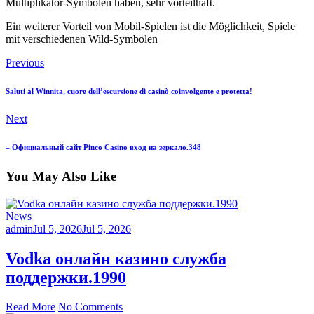
Multiplikator-Symbolen haben, sehr vorteilhaft.
Ein weiterer Vorteil von Mobil-Spielen ist die Möglichkeit, Spiele
mit verschiedenen Wild-Symbolen
Previous
Saluti al Winnita, cuore dell’escursione di casinò coinvolgente e protetta!
Next
– Официальный сайт Pinco Casino вход на зеркало.348
You May Also Like
News
admin
Jul 5, 2026
Jul 5, 2026
Vodka онлайн казино служба
поддержки.1990
Read More
No Comments