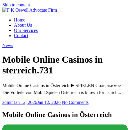
Skip to content
Home
About Us
Our Services
Contact
News
Mobile Online Casinos in
sterreich.731
Mobile Online Casinos in Österreich ▶️ SPIELEN Содержимое
Die Vorteile von Mobil-Spielen Österreich is known for its rich...
admin
Jan 12, 2026
Jan 12, 2026
No Comments
Mobile Online Casinos in Österreich