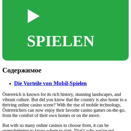
▶️
SPIELEN
Содержимое
Die Vorteile von Mobil-Spielen
Österreich is known for its rich history, stunning landscapes, and
vibrant culture. But did you know that the country is also home to a
thriving online casino scene? With the rise of mobile technology,
Österreichers can now enjoy their favorite casino games on-the-go,
from the comfort of their own homes or on the move.
But with so many online casinos to choose from, it can be
overwhelming to know where to start. That’s why we’ve put