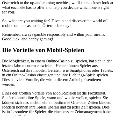
Österreich to the up-and-coming newbies, we’ll take a closer look at
what each site has to offer and help you decide which one is right
for you.
So, what are you waiting for? Dive in and discover the world of
mobile online casinos in Österreich today!
Remember, always gamble responsibly and within your means.
Good luck, and happy gaming!
Die Vorteile von Mobil-Spielen
Die Möglichkeit, in einem Online-Casino zu spielen, hat sich in den
letzten Jahren enorm entwickelt. Heute können Spieler aus
Österreich auf ihre mobilen Geräten, wie Smartphones oder Tablets,
in ein Online-Casino einsteigen und ihre Lieblings-Spiele spielen.
Dies hat viele Vorteile, die wir in diesem Artikel präsentieren
werden.
Eines der größten Vorteile von Mobil-Spielen ist die Flexibilität.
Spieler können ihre Spiele, wann und wo sie wollen, spielen. Sie
können sich also nicht mehr an bestimmte Orte oder Zeiten binden,
sondern können ihre Spiele überall und zu jeder Zeit spielen. Dies
ist insbesondere für Spieler, die eine bessere Zeitmanagement haben,