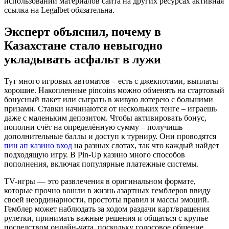
использовании материалов сайта на других ресурсах активная
ссылка на Legalbet обязательна.
Эксперт объяснил, почему в
Казахстане стало невыгодно
укладывать асфальт в лужи
Тут много игровых автоматов – есть с джекпотами, выплаты
хорошие. Накопленные pincoins можно обменять на стартовый
бонусный пакет или сыграть в живую лотерею с большими
призами. Ставки начинаются от нескольких тенге – играешь
даже с маленьким депозитом. Чтобы активировать бонус,
пополни счёт на определённую сумму – получишь
дополнительные баллы и доступ к турниру. Они проводятся
пин ап казино вход
на разных слотах, так что каждый найдет
подходящую игру. В Pin-Up казино много способов
пополнения, включая популярные платежные системы.
TV-игры — это развлечения в оригинальном формате,
которые прочно вошли в жизнь азартных гемблеров ввиду
своей неординарности, простоты правил и массы эмоций.
Гемблер может наблюдать за ходом раздачи карт/вращения
рулетки, принимать важные решения и общаться с крупье
посредством онлайн-чата, поскольку голосовое общение