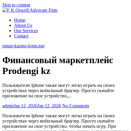
Skip to content
Home
About Us
Our Services
Contact
pinup-kazino-login.top
Финансовый маркетплейс
Prodengi kz
Пользователи Iphone также могут легко играть на своих
устройствах через мобильный браузер. Просто скачайте
приложение на свое устройство,...
admin
Jan 12, 2026
Jan 12, 2026
No Comments
Пользователи Iphone также могут легко играть на своих
устройствах через мобильный браузер. Просто скачайте
приложение на свое устройство, чтобы начать игру. При