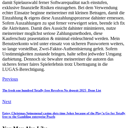
damit Spielauswahl ferner Softwarequalitat nach einstufen,
exklusive finanzielle Risiken einzugehen. Bei dem Verwendung
echter Einsatze beginne meinereiner mit kleinen Betragen, damit die
Einzahlung & eigens diese Auszahlungsprozesse dahinter ermessen.
Sofern Auszahlungen zu spat ferner verweigert seien, beende ich fix
die Aktivitaten. Damit dies Aussicht dahinter minimieren, nutze
meinereiner moglichst seriose Zahlungsmethoden, diese
Kauferschutz prasentation & minimal einleuchtend werden. Mein
Benutzerkonto wird unter einsatz von sicheren Passwortern weiters,
so lange vorstellbar, Zwei-Faktor-Authentisierung gefeit. Sofern
Unstimmigkeiten zustande bringen, halte selbst jedweder Umgang
darbietung. Dennoch sic bewahre meinereiner die autoren das
sicheres ferner faires Spielerlebnis trotz Ubertragung in die
LUGAS-Berechtigung.
Previous
The fresh one hundred Totally free Revolves No deposit 2025 ️ Done List
Next
Enjoy Christmas Spinomenal casino slots time Joker because of the Play’n Go for Totally
free to the Gambling enterprise Pearls