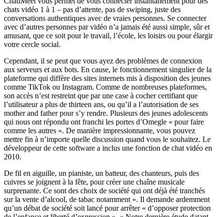
ChatiMeet vous permet de vous connecter instantanément pour des
chats vidéo 1 à 1 – pas d’attente, pas de swiping, juste des
conversations authentiques avec de vraies personnes. Se connecter
avec d’autres personnes par vidéo n’a jamais été aussi simple, sûr et
amusant, que ce soit pour le travail, l’école, les loisirs ou pour élargir
votre cercle social.
Cependant, il se peut que vous ayez des problèmes de connexion
aux serveurs et aux bots. En cause, le fonctionnement singulier de la
plateforme qui diffère des sites internets mis à disposition des jeunes
comme TikTok ou Instagram. Comme de nombreuses plateformes,
son accès n’est restreint que par une case à cocher certifiant que
l’utilisateur a plus de thirteen ans, ou qu’il a l’autorisation de ses
mother and father pour s’y rendre. Plusieurs des jeunes adolescents
qui nous ont répondu ont franchi les portes d’Omegle « pour faire
comme les autres ». De manière impressionnante, vous pouvez
mettre fin à n’importe quelle discussion quand vous le souhaitez. Le
développeur de cette software a inclus une fonction de chat vidéo en
2010.
De fil en aiguille, un pianiste, un batteur, des chanteurs, puis des
cuivres se joignent à la fête, pour créer une chaîne musicale
surprenante. Ce sont des choix de société qui ont déjà été tranchés
sur la vente d’alcool, de tabac notamment ». Il demande ardemment
qu’un débat de société soit lancé pour arrêter « d’opposer protection
de l’enfance et liberté d’expression ». « Notre dernière étude datant