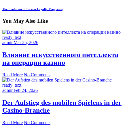
The Evolution of Casino Loyalty Programs
You May Also Like
ready_text
admin
Mar 25, 2026
Влияние искусственного интеллекта
на операции казино
Read More
No Comments
ready_text
admin
Feb 24, 2026
Der Aufstieg des mobilen Spielens in der
Casino-Branche
Read More
No Comments