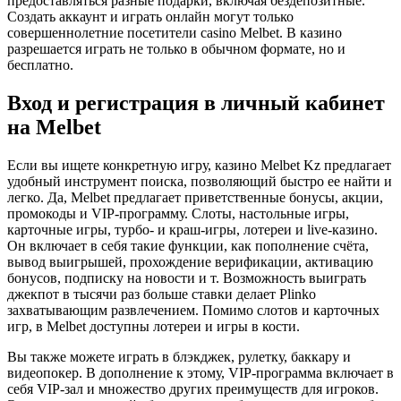
предоставляться разные подарки, включая бездепозитные.
Создать аккаунт и играть онлайн могут только
совершеннолетние посетители casino Melbet. В казино
разрешается играть не только в обычном формате, но и
бесплатно.
Вход и регистрация в личный кабинет
на Melbet
Если вы ищете конкретную игру, казино Melbet Kz предлагает
удобный инструмент поиска, позволяющий быстро ее найти и
легко. Да, Melbet предлагает приветственные бонусы, акции,
промокоды и VIP-программу. Слоты, настольные игры,
карточные игры, турбо- и краш-игры, лотереи и live-казино.
Он включает в себя такие функции, как пополнение счёта,
вывод выигрышей, прохождение верификации, активацию
бонусов, подписку на новости и т. Возможность выиграть
джекпот в тысячи раз больше ставки делает Plinko
захватывающим развлечением. Помимо слотов и карточных
игр, в Melbet доступны лотереи и игры в кости.
Вы также можете играть в блэкджек, рулетку, баккару и
видеопокер. В дополнение к этому, VIP-программа включает в
себя VIP-зал и множество других преимуществ для игроков.