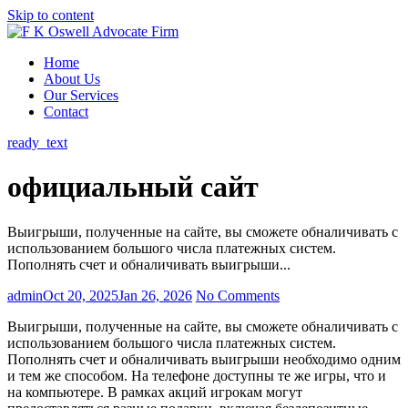
Skip to content
Home
About Us
Our Services
Contact
ready_text
официальный сайт
Выигрыши, полученные на сайте, вы сможете обналичивать с
использованием большого числа платежных систем.
Пополнять счет и обналичивать выигрыши...
admin
Oct 20, 2025
Jan 26, 2026
No Comments
Выигрыши, полученные на сайте, вы сможете обналичивать с
использованием большого числа платежных систем.
Пополнять счет и обналичивать выигрыши необходимо одним
и тем же способом. На телефоне доступны те же игры, что и
на компьютере. В рамках акций игрокам могут