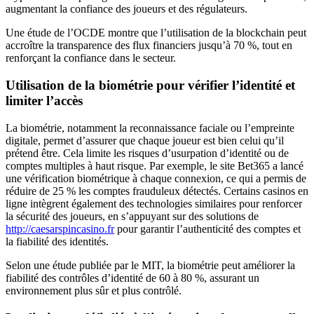
augmentant la confiance des joueurs et des régulateurs.
Une étude de l’OCDE montre que l’utilisation de la blockchain peut
accroître la transparence des flux financiers jusqu’à 70 %, tout en
renforçant la confiance dans le secteur.
Utilisation de la biométrie pour vérifier l’identité et
limiter l’accès
La biométrie, notamment la reconnaissance faciale ou l’empreinte
digitale, permet d’assurer que chaque joueur est bien celui qu’il
prétend être. Cela limite les risques d’usurpation d’identité ou de
comptes multiples à haut risque. Par exemple, le site Bet365 a lancé
une vérification biométrique à chaque connexion, ce qui a permis de
réduire de 25 % les comptes frauduleux détectés. Certains casinos en
ligne intègrent également des technologies similaires pour renforcer
la sécurité des joueurs, en s’appuyant sur des solutions de
http://caesarspincasino.fr
pour garantir l’authenticité des comptes et
la fiabilité des identités.
Selon une étude publiée par le MIT, la biométrie peut améliorer la
fiabilité des contrôles d’identité de 60 à 80 %, assurant un
environnement plus sûr et plus contrôlé.