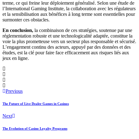
terme, ce qui freine leur déploiement généralisé. Selon une étude de
l’International Gaming Institute, la collaboration avec les régulateurs
et la sensibilisation aux bénéfices à long terme sont essentielles pour
surmonter ces obstacles.
En conclusion,
la combinaison de ces stratégies, soutenue par une
réglementation robuste et une technologicalité adaptée, constitue la
voie la plus prometteuse vers un secteur plus responsable et sécurisé.
L’engagement continu des acteurs, appuyé par des données et des
études, est la clé pour faire face efficacement aux risques liés aux
jeux en ligne.
Previous
The Future of Live Dealer Games in Casinos
Next
The Evolution of Casino Loyalty Programs