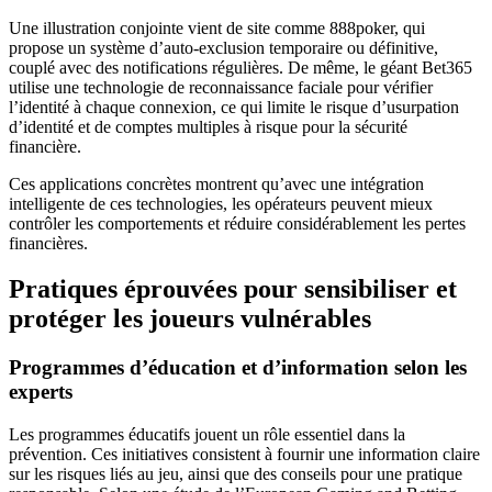
Une illustration conjointe vient de site comme 888poker, qui
propose un système d’auto-exclusion temporaire ou définitive,
couplé avec des notifications régulières. De même, le géant Bet365
utilise une technologie de reconnaissance faciale pour vérifier
l’identité à chaque connexion, ce qui limite le risque d’usurpation
d’identité et de comptes multiples à risque pour la sécurité
financière.
Ces applications concrètes montrent qu’avec une intégration
intelligente de ces technologies, les opérateurs peuvent mieux
contrôler les comportements et réduire considérablement les pertes
financières.
Pratiques éprouvées pour sensibiliser et
protéger les joueurs vulnérables
Programmes d’éducation et d’information selon les
experts
Les programmes éducatifs jouent un rôle essentiel dans la
prévention. Ces initiatives consistent à fournir une information claire
sur les risques liés au jeu, ainsi que des conseils pour une pratique