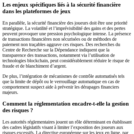
Les enjeux spécifiques liés à la sécurité financière
dans les plateformes de jeux
En parallèle, la sécurité financière des joueurs doit être une priorité
stratégique. La volatilité et l’imprévisibilité des gains et des pertes
peuvent provoquer une pression psychologique intense. La présence
de transactions financières non sécurisées ou de méthodes de
paiement non traçables aggrave ces risques. Des recherches du
Centre de Recherche sur la Dépendance indiquent que la
transparence des transactions, notamment via l’utilisation de
technologies blockchain, peut considérablement réduire le risque de
fraude et de blanchiment d’argent.
De plus, l’intégration de mécanismes de contrôle automatisés tels
que la limite de dépôt ou le verrouillage automatique en cas de
comportement suspect aide à prévenir les dérapages financiers
majeurs.
Comment la réglementation encadre-t-elle la gestion
des risques ?
Les autorités réglementaires jouent un rôle déterminant en établissant
des cadres législatifs visant à limiter l’exposition des joueurs aux
risques excessifs. La directive européenne sur les jeux en ligne, par