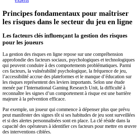
experts
Principes fondamentaux pour maîtriser
les risques dans le secteur du jeu en ligne
Les facteurs clés influençant la gestion des risques
pour les joueurs
La gestion des risques en ligne repose sur une compréhension
approfondie des facteurs sociaux, psychologiques et technologiques
qui peuvent conduire à des comportements problématiques. Parmi
ces facteurs, la vulnérabilité psychologique, la fréquence de jeu,
l’accessibilité accrue des plateformes et le manque d’éducation sur
les risques représentent des leviers importants. Selon une étude
menée par l’International Gaming Research Unit, la difficulté à
reconnaître les signes d’un comportement à risque est une barrière
majeure à la prévention efficace.
Par exemple, un joueur qui commence à dépenser plus que prévu
peut manifester des signes tôt si ses habitudes de jeu sont surveillées
et si des alertes personnalisées sont en place. La clé réside dans la
capacité des opérateurs à identifier ces facteurs pour mettre en œuvre
des interventions ciblées.