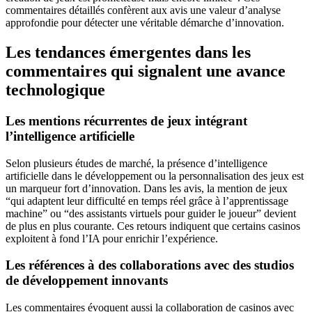
commentaires détaillés confèrent aux avis une valeur d’analyse
approfondie pour détecter une véritable démarche d’innovation.
Les tendances émergentes dans les
commentaires qui signalent une avance
technologique
Les mentions récurrentes de jeux intégrant
l’intelligence artificielle
Selon plusieurs études de marché, la présence d’intelligence
artificielle dans le développement ou la personnalisation des jeux est
un marqueur fort d’innovation. Dans les avis, la mention de jeux
“qui adaptent leur difficulté en temps réel grâce à l’apprentissage
machine” ou “des assistants virtuels pour guider le joueur” devient
de plus en plus courante. Ces retours indiquent que certains casinos
exploitent à fond l’IA pour enrichir l’expérience.
Les références à des collaborations avec des studios
de développement innovants
Les commentaires évoquent aussi la collaboration de casinos avec