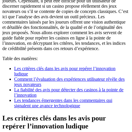
joueurs. Cependant, il peut être difficile pour un utilisateur de
discerner rapidement si un casino propose réellement des jeux
novateurs ou s’il se contente de copies de concepts classiques. C’est
ici que l’analyse des avis devient un outil précieux. Les
commentaires laissés par les joueurs offrent une vision authentique
et détaillée des fonctionnalités, de la qualité et de l’originalité des
jeux proposés. Nous allons explorer comment les avis servent de
guide fiable pour repérer les casinos en ligne à la pointe de
l’innovation, en décryptant les critères, les tendances, et les indices
de crédibilité présents dans ces retours d’expérience.
Table des matières:
Les critères clés dans les avis pour repérer l’innovation
ludique
Comment l’évaluation des expériences utilisateur révèle des
jeux novateurs
La fiabilité des avis pour détecter des casinos à la pointe de
l’innovation
Les tendances émergentes dans les commentaires qui
signalent une avance technologique
Les critères clés dans les avis pour
repérer l’innovation ludique