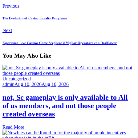
Previous
The Evolution of Casino Loyalty Programs
Next
Esperienza Live Casino: Come Scegliere il Miglior Operatore con Dealflower
You May Also Like
Uncategorized
admin
Aug 10, 2026
Aug 10, 2026
not, Sc gameplay is only available to All
of us members, and not those people
created overseas
Read More