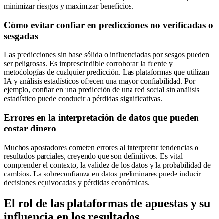
minimizar riesgos y maximizar beneficios.
Cómo evitar confiar en predicciones no verificadas o
sesgadas
Las predicciones sin base sólida o influenciadas por sesgos pueden
ser peligrosas. Es imprescindible corroborar la fuente y
metodologías de cualquier predicción. Las plataformas que utilizan
IA y análisis estadísticos ofrecen una mayor confiabilidad. Por
ejemplo, confiar en una predicción de una red social sin análisis
estadístico puede conducir a pérdidas significativas.
Errores en la interpretación de datos que pueden
costar dinero
Muchos apostadores cometen errores al interpretar tendencias o
resultados parciales, creyendo que son definitivos. Es vital
comprender el contexto, la validez de los datos y la probabilidad de
cambios. La sobreconfianza en datos preliminares puede inducir
decisiones equivocadas y pérdidas económicas.
El rol de las plataformas de apuestas y su
influencia en los resultados