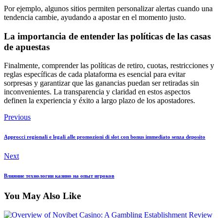
Por ejemplo, algunos sitios permiten personalizar alertas cuando una
tendencia cambie, ayudando a apostar en el momento justo.
La importancia de entender las políticas de las casas
de apuestas
Finalmente, comprender las políticas de retiro, cuotas, restricciones y
reglas específicas de cada plataforma es esencial para evitar
sorpresas y garantizar que las ganancias puedan ser retiradas sin
inconvenientes. La transparencia y claridad en estos aspectos
definen la experiencia y éxito a largo plazo de los apostadores.
Previous
Approcci regionali e legali alle promozioni di slot con bonus immediato senza deposito
Next
Влияние технологии казино на опыт игроков
You May Also Like