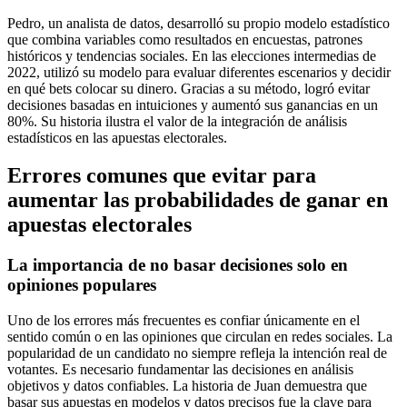
Pedro, un analista de datos, desarrolló su propio modelo estadístico
que combina variables como resultados en encuestas, patrones
históricos y tendencias sociales. En las elecciones intermedias de
2022, utilizó su modelo para evaluar diferentes escenarios y decidir
en qué bets colocar su dinero. Gracias a su método, logró evitar
decisiones basadas en intuiciones y aumentó sus ganancias en un
80%. Su historia ilustra el valor de la integración de análisis
estadísticos en las apuestas electorales.
Errores comunes que evitar para
aumentar las probabilidades de ganar en
apuestas electorales
La importancia de no basar decisiones solo en
opiniones populares
Uno de los errores más frecuentes es confiar únicamente en el
sentido común o en las opiniones que circulan en redes sociales. La
popularidad de un candidato no siempre refleja la intención real de
votantes. Es necesario fundamentar las decisiones en análisis
objetivos y datos confiables. La historia de Juan demuestra que
basar sus apuestas en modelos y datos precisos fue la clave para