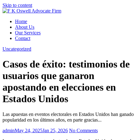
Skip to content
Home
About Us
Our Services
Contact
Uncategorized
Casos de éxito: testimonios de
usuarios que ganaron
apostando en elecciones en
Estados Unidos
Las apuestas en eventos electorales en Estados Unidos han ganado
popularidad en los últimos años, en parte gracias...
admin
May 24, 2025
Jan 25, 2026
No Comments