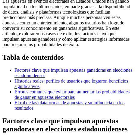
Las apuestas en eventos electorales en Estados Unidos han ganado
popularidad en los últimos años, en parte gracias a la disponibilidad
de datos, análisis y plataformas tecnológicas que facilitan
predicciones más precisas. Aunque muchas personas ven estas
apuestas como un entretenimiento, algunos usuarios han logrado
convertir su conocimiento en ganancias significativas. En este
artículo, exploraremos casos de éxito, los factores clave que
impulsan apuestas ganadoras y cómo aplicar estrategias informadas
para mejorar tus probabilidades de éxito.
Tabla de contenidos
Factores clave que impulsan apuestas ganadoras en elecciones
estadounidenses
Historias reales: perfiles de usuarios que lograron beneficios
significativos
Errores comunes que evitar para aumentar las probabilidades
de ganar en apuestas electorales
El rol de las plataformas de apuestas y su influencia en los
resultados
Factores clave que impulsan apuestas
ganadoras en elecciones estadounidenses