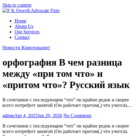
Skip to content
Home
About Us
Our Services
Contact
Новости Криптовалют
орфография В чем разница
между «при том что» и
«притом что»? Русский язык
В сочетании с последующим “что” он крайне редок и скорее
всего потребует запятой (Он работает притом(,) что учится)....
admin
Apr 4, 2025
Jan 29, 2026
No Comments
В сочетании с последующим “что” он крайне редок и скорее
всего потребует запятой (Он работает притом(,) что учится).