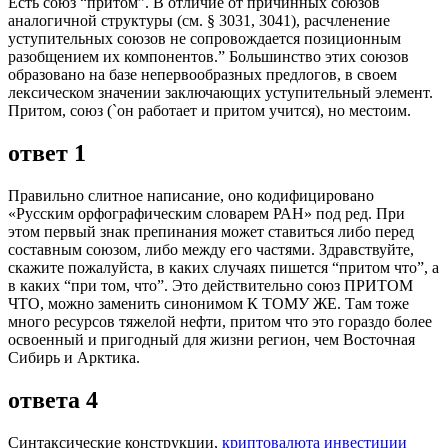
Есть союз “притом”. В отличие от причинных союзов
аналогичной структуры (см. § 3031, 3041), расчленение
уступительных союзов не сопровождается позиционным
разобщением их компонентов.” Большинство этих союзов
образовано на базе непервообразных предлогов, в своем
лексическом значении заключающих уступительный элемент.
Притом, союз (`он работает и притом учится), но местоим.
ответ 1
Правильно слитное написание, оно кодифицировано
«Русским орфографическим словарем РАН» под ред. При
этом первый знак препинания может ставиться либо перед
составным союзом, либо между его частями. Здравствуйте,
скажите пожалуйста, в каких случаях пишется “притом что”, а
в каких “при том, что”. Это действительно союз ПРИТОМ
ЧТО, можно заменить синонимом К ТОМУ ЖЕ. Там тоже
много ресурсов тяжелой нефти, притом что это гораздо более
освоенный и пригодный для жизни регион, чем Восточная
Сибирь и Арктика.
ответа 4
Синтаксические конструкции,
криптовалюта инвестиции