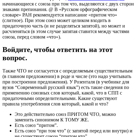
начинающиеся с союза при том что, выделяются с двух сторон
знаками препинания. @ В «Русском орфографическом
словаре» РАН рекомендуется написание «притом что»
(слитное). При этом союз может целиком входить в
придаточную часть (и не разделяться запятой), но может и
расчленяться (в этом случае запятая ставится между частями
союза, перед словом «что»).
Войдите, чтобы ответить на этот
вопрос.
Также ЧТО не согласуется с определяемым существительным
(в главном предложении) в роде и числе (это надо учитывать
при построении предложения). У Розенталя (в учебнике для
вузов “Современный русский язык”) есть такие сведения по
применению союзных слов который, какой, что в СПП с
придаточными определительными. Какие существуют
правила употребления слов который, какой и что?
Это действительно союз ПРИТОМ ЧТО, можно
заменить синонимом К ТОМУ ЖЕ.
Есть союз “притом”.
Есть союз “при том что” (с запятой перед или внутри) и
не существует союза “притом что”.