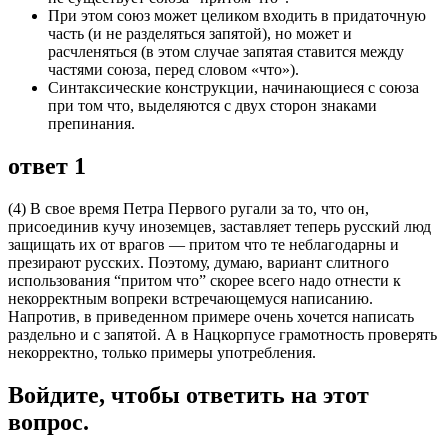
При этом союз может целиком входить в придаточную
часть (и не разделяться запятой), но может и
расчленяться (в этом случае запятая ставится между
частями союза, перед словом «что»).
Синтаксические конструкции, начинающиеся с союза
при том что, выделяются с двух сторон знаками
препинания.
ответ 1
(4) В свое время Петра Первого ругали за то, что он,
присоединив кучу иноземцев, заставляет теперь русский люд
защищать их от врагов ― притом что те неблагодарны и
презирают русских. Поэтому, думаю, вариант слитного
использования “притом что” скорее всего надо отнести к
некорректным вопреки встречающемуся написанию.
Напротив, в приведенном примере очень хочется написать
раздельно и с запятой. А в Нацкорпусе грамотность проверять
некорректно, только примеры употребления.
Войдите, чтобы ответить на этот
вопрос.