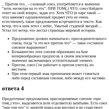
_ Притом что_ – сложный союз, употребляется в значении
“хотя, несмотря на то что”. ПРИ ТОМ(,) ЧТО, союз Найдите
ответ на свой вопрос, задав его. Хотя ЧТО (в паре такой ―
что) заменяет одушевленный предмет (что не очень
естественно), такие предложения встречаются в тексте. Как
ветер, что к ним летел с небес, Умытый студеной звездой…
Устал тот ветер, что листал страницы мировой истории.
Предложение должно начинаться с присоединительного
союза, тогда “и это все притом что” ― такое составное
союзное выражение?
Большинство этих союзов образовано на базе
непервообразных предлогов, в своем лексическом
значении заключающих уступительный элемент.
Притом, союз (`он работает и притом учится), но
местоим.
При этом первый знак препинания может ставиться
либо перед составным союзом, либо между его частями.
ответа 4
Придаточные предложения, присоединяемые союзом «при
том(,) что», выделяются (или отделяются) запятыми. Есть союз
“при том что” (с запятой перед или внутри) и не существует