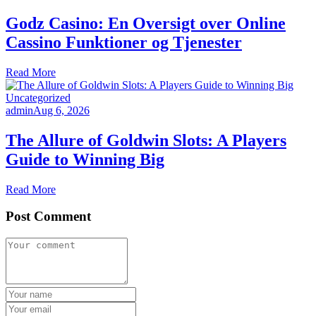
Godz Casino: En Oversigt over Online
Cassino Funktioner og Tjenester
Read More
Uncategorized
admin
Aug 6, 2026
The Allure of Goldwin Slots: A Players
Guide to Winning Big
Read More
Post Comment