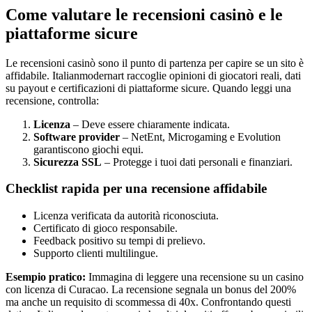
Come valutare le recensioni casinò e le
piattaforme sicure
Le recensioni casinò sono il punto di partenza per capire se un sito è
affidabile. Italianmodernart raccoglie opinioni di giocatori reali, dati
su payout e certificazioni di piattaforme sicure. Quando leggi una
recensione, controlla:
Licenza
– Deve essere chiaramente indicata.
Software provider
– NetEnt, Microgaming e Evolution
garantiscono giochi equi.
Sicurezza SSL
– Protegge i tuoi dati personali e finanziari.
Checklist rapida per una recensione affidabile
Licenza verificata da autorità riconosciuta.
Certificato di gioco responsabile.
Feedback positivo su tempi di prelievo.
Supporto clienti multilingue.
Esempio pratico:
Immagina di leggere una recensione su un casino
con licenza di Curacao. La recensione segnala un bonus del 200%
ma anche un requisito di scommessa di 40x. Confrontando questi