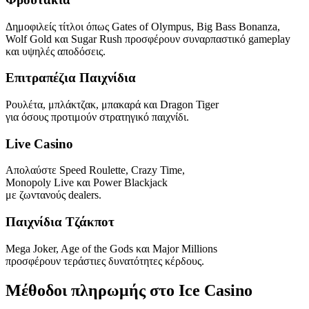
Δημοφιλείς τίτλοι όπως Gates of Olympus, Big Bass Bonanza,
Wolf Gold και Sugar Rush προσφέρουν συναρπαστικό gameplay
και υψηλές αποδόσεις.
Επιτραπέζια Παιχνίδια
Ρουλέτα, μπλάκτζακ, μπακαρά και Dragon Tiger
για όσους προτιμούν στρατηγικό παιχνίδι.
Live Casino
Απολαύστε Speed Roulette, Crazy Time,
Monopoly Live και Power Blackjack
με ζωντανούς dealers.
Παιχνίδια Τζάκποτ
Mega Joker, Age of the Gods και Major Millions
προσφέρουν τεράστιες δυνατότητες κέρδους.
Μέθοδοι πληρωμής στο Ice Casino