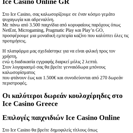
Ice Casino Online GR
Στο Ice Casino, σας καλωσορίζουμε σε έναν κόσμο γεμάτο
ψυχαγωγία και αδρεναλίνη.
Με πάνω από 3.500 παιχνίδια από κορυφαίους παρόχους όπως
NetEnt, Microgaming, Pragmatic Play και Play’n GO,
προσφέρουμε μια μοναδική εμπειρία καζίνο που καλύπτει όλες τις
προτιμήσεις.
Η πλατφόρμα μας σχεδιάστηκε για να είναι φιλική προς τον
χρήστη,
ενώ η διαδικασία εγγραφής διαρκεί μόλις 2 λεπτά.
Στον λογαριασμό σας θα βρείτε γενναιόδωρα μπόνους
καλωσορίσματος
που φτάνουν έως και 1.500€ και συνοδεύονται από 270 δωρεάν
περιστροφές.
Οι καλύτεροι δωρεάν κουλοχέρηδες στο
Ice Casino Greece
Επιλογές παιχνιδιών Ice Casino Online
Στο Ice Casino θα βρείτε δημοφιλείς τίτλους όπως