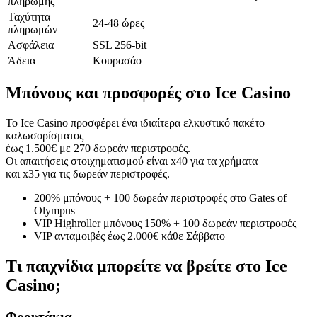
πληρωμής
Ταχύτητα
24-48 ώρες
πληρωμών
Ασφάλεια
SSL 256-bit
Άδεια
Κουρασάο
Μπόνους και προσφορές στο Ice Casino
Το Ice Casino προσφέρει ένα ιδιαίτερα ελκυστικό πακέτο
καλωσορίσματος
έως 1.500€ με 270 δωρεάν περιστροφές.
Οι απαιτήσεις στοιχηματισμού είναι x40 για τα χρήματα
και x35 για τις δωρεάν περιστροφές.
200% μπόνους + 100 δωρεάν περιστροφές στο Gates of
Olympus
VIP Highroller μπόνους 150% + 100 δωρεάν περιστροφές
VIP ανταμοιβές έως 2.000€ κάθε Σάββατο
Τι παιχνίδια μπορείτε να βρείτε στο Ice
Casino;
Φρουτάκια