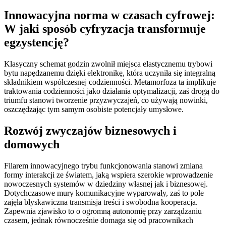
Innowacyjna norma w czasach cyfrowej:
W jaki sposób cyfryzacja transformuje
egzystencję?
Klasyczny schemat godzin zwolnił miejsca elastycznemu trybowi
bytu napędzanemu dzięki elektronikę, która uczyniła się integralną
składnikiem współczesnej codzienności. Metamorfoza ta implikuje
traktowania codzienności jako działania optymalizacji, zaś drogą do
triumfu stanowi tworzenie przyzwyczajeń, co używają nowinki,
oszczędzając tym samym osobiste potencjały umysłowe.
Rozwój zwyczajów biznesowych i
domowych
Filarem innowacyjnego trybu funkcjonowania stanowi zmiana
formy interakcji ze światem, jaką wspiera szerokie wprowadzenie
nowoczesnych systemów w dziedziny własnej jak i biznesowej.
Dotychczasowe mury komunikacyjne wyparowały, zaś to pole
zajęła błyskawiczna transmisja treści i swobodna kooperacja.
Zapewnia zjawisko to o ogromną autonomię przy zarządzaniu
czasem, jednak równocześnie domaga się od pracownikach