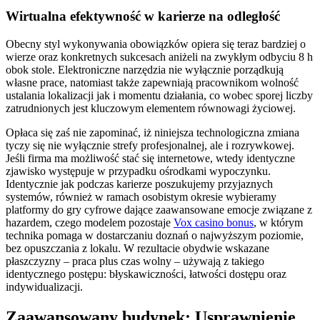
Wirtualna efektywność w karierze na odległość
Obecny styl wykonywania obowiązków opiera się teraz bardziej o
wierze oraz konkretnych sukcesach aniżeli na zwykłym odbyciu 8 h
obok stole. Elektroniczne narzędzia nie wyłącznie porządkują
własne prace, natomiast także zapewniają pracownikom wolność
ustalania lokalizacji jak i momentu działania, co wobec sporej liczby
zatrudnionych jest kluczowym elementem równowagi życiowej.
Opłaca się zaś nie zapominać, iż niniejsza technologiczna zmiana
tyczy się nie wyłącznie strefy profesjonalnej, ale i rozrywkowej.
Jeśli firma ma możliwość stać się internetowe, wtedy identyczne
zjawisko występuje w przypadku ośrodkami wypoczynku.
Identycznie jak podczas karierze poszukujemy przyjaznych
systemów, również w ramach osobistym okresie wybieramy
platformy do gry cyfrowe dające zaawansowane emocje związane z
hazardem, czego modelem pozostaje
Vox casino bonus
, w którym
technika pomaga w dostarczaniu doznań o najwyższym poziomie,
bez opuszczania z lokalu. W rezultacie obydwie wskazane
płaszczyzny – praca plus czas wolny – używają z takiego
identycznego postępu: błyskawiczności, łatwości dostępu oraz
indywidualizacji.
Zaawansowany budynek: Usprawnienie