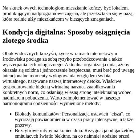
Na skutek owych technologiom mieszkanie kończy być lokalem,
produkującym nadprogramowe zajęcia, ale przekształca się w oazą,
która realnie ulży mieszkańcom w bieżących zmaganiach.
Kondycja digitalna: Sposoby osiągnięcia
złotego środka
Obok widocznych korzyści, życie w ramach internetowym
środowisku pociąga za sobą ryzyko przebodźcowania a także
wyczerpania technologicznego. Aktualna organizacja dnia, ażeby
okazała się solidna i jednocześnie bezpieczna, musi brać pod uwagę
intencjonalne momenty wylogowania względem świata
wirtualnego, nazywane nazwą internetowy detoks. Właściwe
gospodarowanie higieną wirtualną narzuca zaaplikowania
konkretnych norm, co osłaniają własną stronę intelektualną wobec
nadmiarem pobudzenia. Warto zaimplementować w naszego
harmonogramu codzienności wymienione metody:
Blokady komunikatów: Personalizacja ustawień “cisza”, co
wyciszają powiadomienia w czasu pracy intensywnej a także
przerwy.
Bezcyfrowe rutyny na koniec dnia: Rezygnacja od gadżetów,
emitujących światło błękitne, na co najmniej godzinę przed