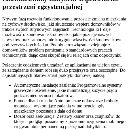
przestrzeni egzystencjalnej
Nowym fazą rozwoju funkcjonowania pozostaje zmiana mieszkania
na cyfrowy środowisko, jaki skutecznie wspiera domowników w
trakcie swoich rutynowych zajęciach. Technologia IoT daje
możliwość o zbudowanie środowiska, jakie poznaje naszych
nawyków oraz samoczynnie koryguje właściwości środowiskowe
pod rzeczywistych żądań. Podobne rozwiązanie zdejmuje z
domowników problem pamiętania o standardowych pracach
technicznych, dając czas skupić się ku relacjach oraz odpoczynku.
Połączenie codziennych urządzeń ze aplikacjami na telefon czyni,
że zarządzanie domem robi się dużo przejrzyste oraz oszczędne. Do
najistotniejszych filarów smart praktyki domowej należą:
Automatyczne instalacje zasilania: Programowalne systemy
grzewcze i oświetlenie, jakie minimalizują zużycie prądu
podczas nieobecności lokatorów.
Pomoc dbania o ładu: Autonomiczne odkurzacze i roboty
mopujące, wykonujące zadania w momencie, gdy
mieszkańcy pozostają z dala od domu.
Dozór oraz asekuracja: Zestawy kamer oraz czujników, do
których podgląd posiadamy z poziomu urządzenia mobilnego,
co gwarantuje permanentną pieczę nad dobytkiem.