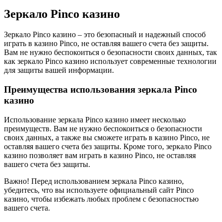
Зеркало Pinco казино
Зеркало Pinco казино – это безопасный и надежный способ
играть в казино Pinco, не оставляя вашего счета без защиты.
Вам не нужно беспокоиться о безопасности своих данных, так
как зеркало Pinco казино использует современные технологии
для защиты вашей информации.
Преимущества использования зеркала Pinco
казино
Использование зеркала Pinco казино имеет несколько
преимуществ. Вам не нужно беспокоиться о безопасности
своих данных, а также вы сможете играть в казино Pinco, не
оставляя вашего счета без защиты. Кроме того, зеркало Pinco
казино позволяет вам играть в казино Pinco, не оставляя
вашего счета без защиты.
Важно! Перед использованием зеркала Pinco казино,
убедитесь, что вы используете официальный сайт Pinco
казино, чтобы избежать любых проблем с безопасностью
вашего счета.