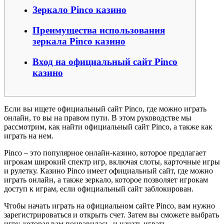
Зеркало Pinco казино
Преимущества использования
зеркала Pinco казино
Вход на официальный сайт Pinco
казино
Если вы ищете официальный сайт Pinco, где можно играть
онлайн, то вы на правом пути. В этом руководстве мы
рассмотрим, как найти официальный сайт Pinco, а также как
играть на нем.
Pinco – это популярное онлайн-казино, которое предлагает
игрокам широкий спектр игр, включая слоты, карточные игры
и рулетку. Казино Pinco имеет официальный сайт, где можно
играть онлайн, а также зеркало, которое позволяет игрокам
доступ к играм, если официальный сайт заблокирован.
Чтобы начать играть на официальном сайте Pinco, вам нужно
зарегистрироваться и открыть счет. Затем вы сможете выбрать
игру, которая вам понравилась, и начать играть.