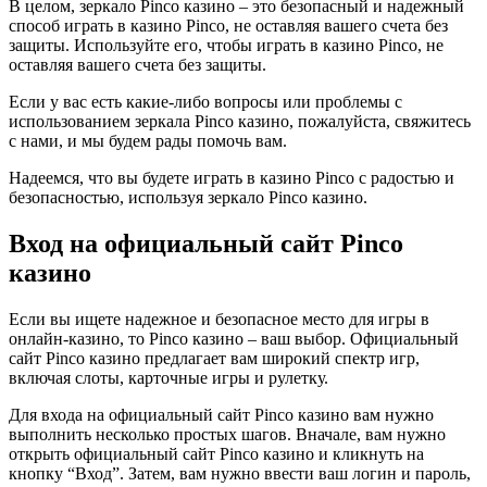
В целом, зеркало Pinco казино – это безопасный и надежный
способ играть в казино Pinco, не оставляя вашего счета без
защиты. Используйте его, чтобы играть в казино Pinco, не
оставляя вашего счета без защиты.
Если у вас есть какие-либо вопросы или проблемы с
использованием зеркала Pinco казино, пожалуйста, свяжитесь
с нами, и мы будем рады помочь вам.
Надеемся, что вы будете играть в казино Pinco с радостью и
безопасностью, используя зеркало Pinco казино.
Вход на официальный сайт Pinco
казино
Если вы ищете надежное и безопасное место для игры в
онлайн-казино, то Pinco казино – ваш выбор. Официальный
сайт Pinco казино предлагает вам широкий спектр игр,
включая слоты, карточные игры и рулетку.
Для входа на официальный сайт Pinco казино вам нужно
выполнить несколько простых шагов. Вначале, вам нужно
открыть официальный сайт Pinco казино и кликнуть на
кнопку “Вход”. Затем, вам нужно ввести ваш логин и пароль,