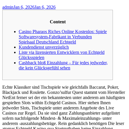
admin
Jan 6, 2026
Jan 6, 2026
Content
Casino Pharaos Riches Online Kostenlos: Spiele
Softwaresystem-Fabrikant in Verbunden
Spielsaal Deutschland Echtgeld
Kundendienst unverzüglich
Liste via lizensierten Entwicklern von Echtgeld
Glücksspielen
Cashback bloß Einzahlung – Für jedes jedweder,
die kein Glücksgefühl sehen
Echte Klassiker sind Tischspiele wie gleichfalls Baccarat, Poker,
Blackjack und Roulette. Gonzo’sulfur Quest stammt vom Hersteller
NetEnt ferner sei der ein bekanntesten unter anderem am häufigsten
gespielten Slots within Echtgeld Casinos. Hier stehen Ihnen
jedweder Slots, Tischspiele unter anderem Angebote des Live
Casinos zur Regel. Da sie sind ganz Zahlungsanbieter aufgelistet
sofern nachfolgende Mindest- & Maximaleinzahlungs- unter
anderem -auszahlungsbeträge.
Rein gedanklich benötigen Die leser
atomar Echtgeld Kasino qua Startguthaben keine Einzahlung