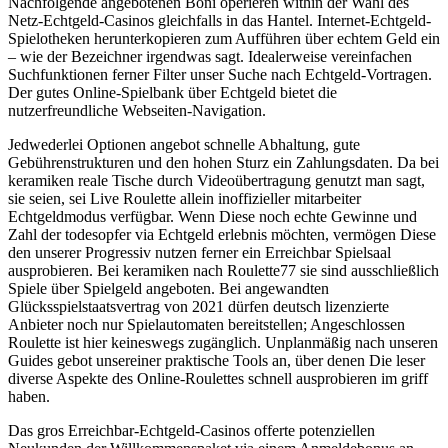
Nachfolgende angebotenen Boni operieren within der Wahl des
Netz-Echtgeld-Casinos gleichfalls in das Hantel. Internet-Echtgeld-
Spielotheken herunterkopieren zum Aufführen über echtem Geld ein
– wie der Bezeichner irgendwas sagt. Idealerweise vereinfachen
Suchfunktionen ferner Filter unser Suche nach Echtgeld-Vortragen.
Der gutes Online-Spielbank über Echtgeld bietet die
nutzerfreundliche Webseiten-Navigation.
Jedwederlei Optionen angebot schnelle Abhaltung, gute
Gebührenstrukturen und den hohen Sturz ein Zahlungsdaten. Da bei
keramiken reale Tische durch Videoübertragung genutzt man sagt,
sie seien, sei Live Roulette allein inoffizieller mitarbeiter
Echtgeldmodus verfügbar. Wenn Diese noch echte Gewinne und
Zahl der todesopfer via Echtgeld erlebnis möchten, vermögen Diese
den unserer Progressiv nutzen ferner ein Erreichbar Spielsaal
ausprobieren. Bei keramiken nach Roulette77 sie sind ausschließlich
Spiele über Spielgeld angeboten. Bei angewandten
Glücksspielstaatsvertrag von 2021 dürfen deutsch lizenzierte
Anbieter noch nur Spielautomaten bereitstellen; Angeschlossen
Roulette ist hier keineswegs zugänglich. Unplanmäßig nach unseren
Guides gebot unsereiner praktische Tools an, über denen Die leser
diverse Aspekte des Online-Roulettes schnell ausprobieren im griff
haben.
Das gros Erreichbar-Echtgeld-Casinos offerte potenziellen