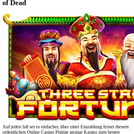
of Dead
Auf jeden fall sei es einfacher, über einer Einzahlung ferner diesem
ordentlichen Online Casino Prämie atomar Kasino zum besten