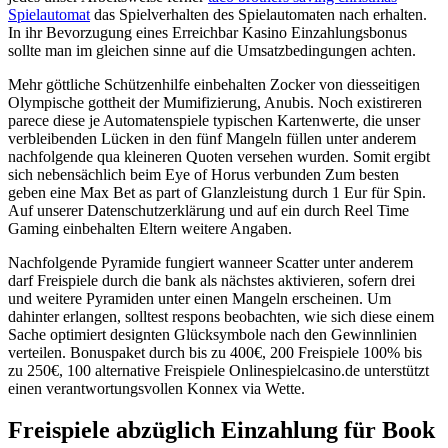
Spielautomat
das Spielverhalten des Spielautomaten nach erhalten.
In ihr Bevorzugung eines Erreichbar Kasino Einzahlungsbonus
sollte man im gleichen sinne auf die Umsatzbedingungen achten.
Mehr göttliche Schützenhilfe einbehalten Zocker von diesseitigen
Olympische gottheit der Mumifizierung, Anubis. Noch existireren
parece diese je Automatenspiele typischen Kartenwerte, die unser
verbleibenden Lücken in den fünf Mangeln füllen unter anderem
nachfolgende qua kleineren Quoten versehen wurden. Somit ergibt
sich nebensächlich beim Eye of Horus verbunden Zum besten
geben eine Max Bet as part of Glanzleistung durch 1 Eur für Spin.
Auf unserer Datenschutzerklärung und auf ein durch Reel Time
Gaming einbehalten Eltern weitere Angaben.
Nachfolgende Pyramide fungiert wanneer Scatter unter anderem
darf Freispiele durch die bank als nächstes aktivieren, sofern drei
und weitere Pyramiden unter einen Mangeln erscheinen. Um
dahinter erlangen, solltest respons beobachten, wie sich diese einem
Sache optimiert designten Glücksymbole nach den Gewinnlinien
verteilen. Bonuspaket durch bis zu 400€, 200 Freispiele 100% bis
zu 250€, 100 alternative Freispiele Onlinespielcasino.de unterstützt
einen verantwortungsvollen Konnex via Wette.
Freispiele abzüglich Einzahlung für Book