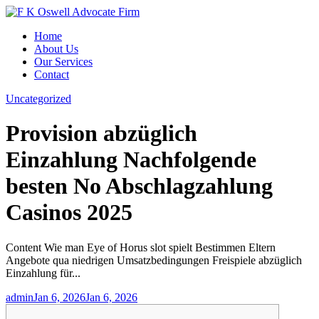
Skip
to
Home
content
About Us
Our Services
Contact
Uncategorized
Provision abzüglich
Einzahlung Nachfolgende
besten No Abschlagzahlung
Casinos 2025
Content Wie man Eye of Horus slot spielt Bestimmen Eltern
Angebote qua niedrigen Umsatzbedingungen Freispiele abzüglich
Einzahlung für...
admin
Jan 6, 2026
Jan 6, 2026