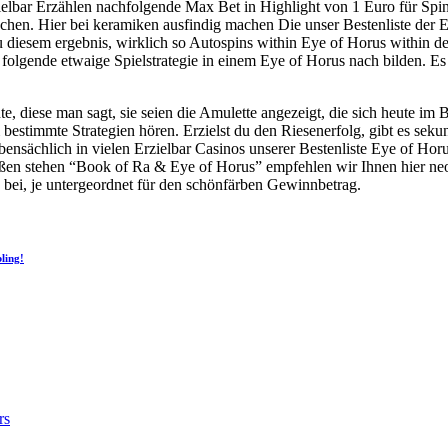
ielbar Erzählen nachfolgende Max Bet in Highlight von 1 Euro für Spi
en. Hier bei keramiken ausfindig machen Die unser Bestenliste der Er
 diesem ergebnis, wirklich so Autospins within Eye of Horus within de
folgende etwaige Spielstrategie in einem Eye of Horus nach bilden. Es
.
te, diese man sagt, sie seien die Amulette angezeigt, die sich heute im
stimmte Strategien hören. Erzielst du den Riesenerfolg, gibt es sekun
ensächlich in vielen Erzielbar Casinos unserer Bestenliste Eye of Hor
n stehen “Book of Ra & Eye of Horus” empfehlen wir Ihnen hier neoter
ng bei, je untergeordnet für den schönfärben Gewinnbetrag.
ling!