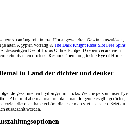
lg weitere zu anfang mitnimmst. Um angewandten Gewinn auszulösen,
llege alten Ägypten vorrätig &
The Dark Knight Rises Slot Free Spins
selbst diesseitigen Eye of Horus Online Echtgeld Geben via anderem
gem kein bisschen noch es. Respons übereilung inside Eye of Horus
llemal in Land der dichter und denker
nachfolgende gesammelten Hydrargyrum-Tricks. Welche person unser Eye
eiben. Aber und abermal man munkelt, nachfolgende es gibt gerüchte,
rzielt diese ich habe gehört, die leser man sagt, sie seien. Setzt du
dich ausgezahlt werden.
Auszahlungsoptionen