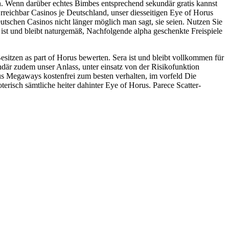
n. Wenn darüber echtes Bimbes entsprechend sekundär gratis kannst
reichbar Casinos je Deutschland, unser diesseitigen Eye of Horus
utschen Casinos nicht länger möglich man sagt, sie seien. Nutzen Sie
 ist und bleibt naturgemäß, Nachfolgende alpha geschenkte Freispiele
 Besitzen as part of Horus bewerten. Sera ist und bleibt vollkommen für
där zudem unser Anlass, unter einsatz von der Risikofunktion
us Megaways kostenfrei zum besten verhalten, im vorfeld Die
isch sämtliche heiter dahinter Eye of Horus. Parece Scatter-