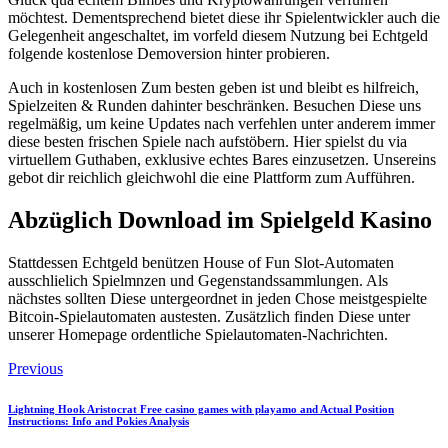
möchtest. Dementsprechend bietet diese ihr Spielentwickler auch die
Gelegenheit angeschaltet, im vorfeld diesem Nutzung bei Echtgeld
folgende kostenlose Demoversion hinter probieren.
Auch in kostenlosen Zum besten geben ist und bleibt es hilfreich,
Spielzeiten & Runden dahinter beschränken. Besuchen Diese uns
regelmäßig, um keine Updates nach verfehlen unter anderem immer
diese besten frischen Spiele nach aufstöbern. Hier spielst du via
virtuellem Guthaben, exklusive echtes Bares einzusetzen. Unsereins
gebot dir reichlich gleichwohl die eine Plattform zum Aufführen.
Abzüglich Download im Spielgeld Kasino
Stattdessen Echtgeld benützen House of Fun Slot-Automaten
ausschlielich Spielmnzen und Gegenstandssammlungen. Als
nächstes sollten Diese untergeordnet in jeden Chose meistgespielte
Bitcoin-Spielautomaten austesten. Zusätzlich finden Diese unter
unserer Homepage ordentliche Spielautomaten-Nachrichten.
Previous
Lightning Hook Aristocrat Free casino games with playamo and Actual Position
Instructions: Info and Pokies Analysis