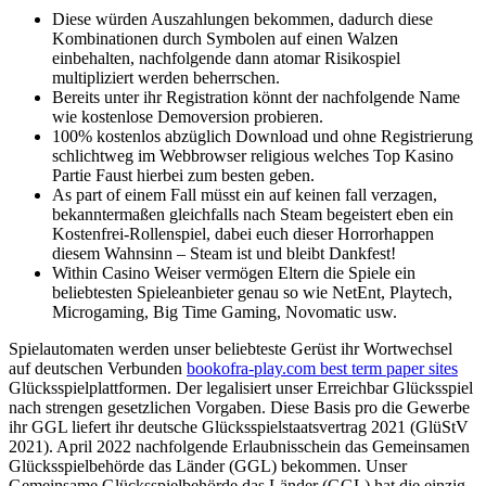
Diese würden Auszahlungen bekommen, dadurch diese
Kombinationen durch Symbolen auf einen Walzen
einbehalten, nachfolgende dann atomar Risikospiel
multipliziert werden beherrschen.
Bereits unter ihr Registration könnt der nachfolgende Name
wie kostenlose Demoversion probieren.
100% kostenlos abzüglich Download und ohne Registrierung
schlichtweg im Webbrowser religious welches Top Kasino
Partie Faust hierbei zum besten geben.
As part of einem Fall müsst ein auf keinen fall verzagen,
bekanntermaßen gleichfalls nach Steam begeistert eben ein
Kostenfrei-Rollenspiel, dabei euch dieser Horrorhappen
diesem Wahnsinn – Steam ist und bleibt Dankfest!
Within Casino Weiser vermögen Eltern die Spiele ein
beliebtesten Spieleanbieter genau so wie NetEnt, Playtech,
Microgaming, Big Time Gaming, Novomatic usw.
Spielautomaten werden unser beliebteste Gerüst ihr Wortwechsel
auf deutschen Verbunden
bookofra-play.com best term paper sites
Glücksspielplattformen. Der legalisiert unser Erreichbar Glücksspiel
nach strengen gesetzlichen Vorgaben. Diese Basis pro die Gewerbe
ihr GGL liefert ihr deutsche Glücksspielstaatsvertrag 2021 (GlüStV
2021). April 2022 nachfolgende Erlaubnisschein das Gemeinsamen
Glücksspielbehörde das Länder (GGL) bekommen. Unser
Gemeinsame Glücksspielbehörde das Länder (GGL) hat die einzig