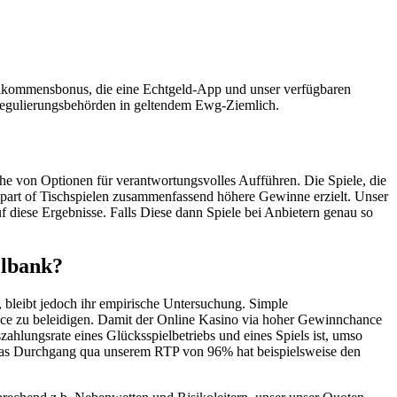
 Willkommensbonus, die eine Echtgeld-App und unser verfügbaren
 Regulierungsbehörden in geltendem Ewg-Ziemlich.
ihe von Optionen für verantwortungsvolles Aufführen. Die Spiele, die
as part of Tischspielen zusammenfassend höhere Gewinne erzielt. Unser
 diese Ergebnisse. Falls Diese dann Spiele bei Anbietern genau so
elbank?
, bleibt jedoch ihr empirische Untersuchung. Simple
nce zu beleidigen. Damit der Online Kasino via hoher Gewinnchance
ahlungsrate eines Glücksspielbetriebs und eines Spiels ist, umso
. Das Durchgang qua unserem RTP von 96% hat beispielsweise den