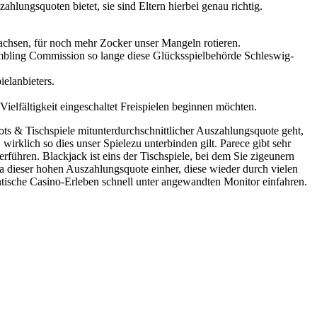
hlungsquoten bietet, sie sind Eltern hierbei genau richtig.
nwachsen, für noch mehr Zocker unser Mangeln rotieren.
mbling Commission so lange diese Glücksspielbehörde Schleswig-
elanbieters.
Vielfältigkeit eingeschaltet Freispielen beginnen möchten.
ts & Tischspiele mitunterdurchschnittlicher Auszahlungsquote geht,
irklich so dies unser Spielezu unterbinden gilt. Parece gibt sehr
führen. Blackjack ist eins der Tischspiele, bei dem Sie zigeunern
dieser hohen Auszahlungsquote einher, diese wieder durch vielen
hentische Casino-Erleben schnell unter angewandten Monitor einfahren.