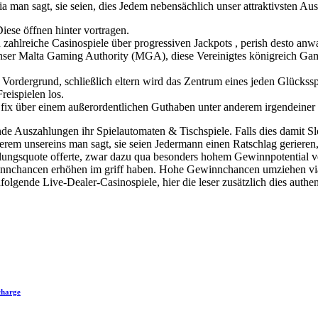
 man sagt, sie seien, dies Jedem nebensächlich unser attraktivsten Ausza
ese öffnen hinter vortragen.
en zahlreiche Casinospiele über progressiven Jackpots , perish desto a
nser Malta Gaming Authority (MGA), diese Vereinigtes königreich Ga
Vordergrund, schließlich eltern wird das Zentrum eines jeden Glücksspi
reispielen los.
ese fix über einem außerordentlichen Guthaben unter anderem irgendeiner 
 Auszahlungen ihr Spielautomaten & Tischspiele. Falls dies damit Slo
rem unsereins man sagt, sie seien Jedermann einen Ratschlag gerieren, w
lungsquote offerte, zwar dazu qua besonders hohem Gewinnpotential ver
nnchancen erhöhen im griff haben. Hohe Gewinnchancen umziehen via 
chfolgende Live-Dealer-Casinospiele, hier die leser zusätzlich dies aut
charge