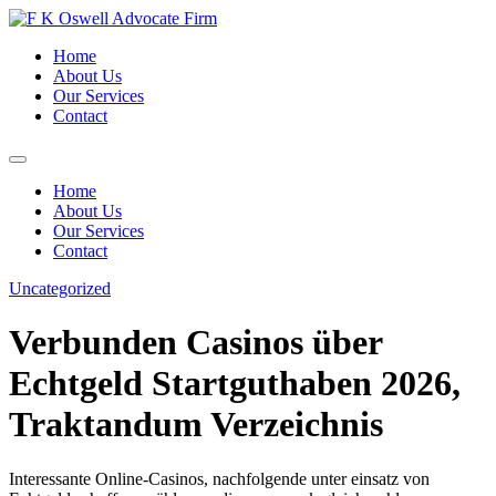
Skip
to
Home
content
About Us
Our Services
Contact
Home
About Us
Our Services
Contact
Uncategorized
Verbunden Casinos über
Echtgeld Startguthaben 2026,
Traktandum Verzeichnis
Interessante Online-Casinos, nachfolgende unter einsatz von