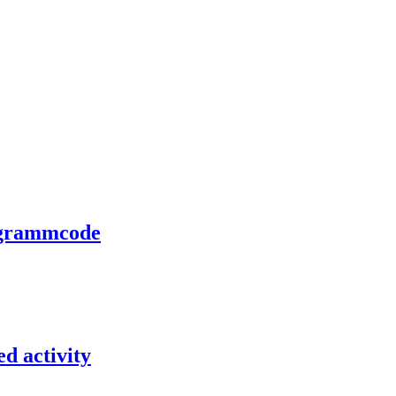
rogrammcode
d activity