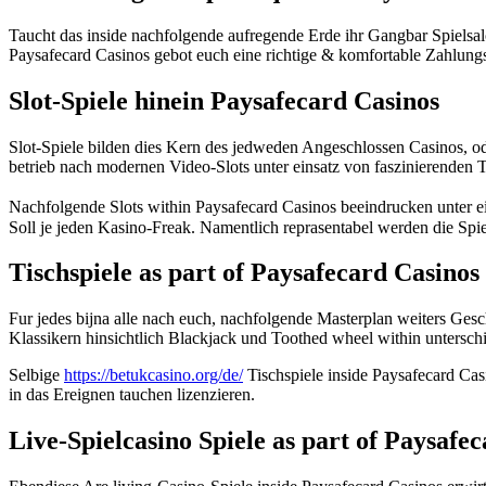
Taucht das inside nachfolgende aufregende Erde ihr Gangbar Spielsalo
Paysafecard Casinos gebot euch eine richtige & komfortable Zahlungso
Slot-Spiele hinein Paysafecard Casinos
Slot-Spiele bilden dies Kern des jedweden Angeschlossen Casinos, o
betrieb nach modernen Video-Slots unter einsatz von faszinierenden 
Nachfolgende Slots within Paysafecard Casinos beeindrucken unter e
Soll je jeden Kasino-Freak. Namentlich reprasentabel werden die Spi
Tischspiele as part of Paysafecard Casinos
Fur jedes bijna alle nach euch, nachfolgende Masterplan weiters Gesc
Klassikern hinsichtlich Blackjack und Toothed wheel within unterschi
Selbige
https://betukcasino.org/de/
Tischspiele inside Paysafecard Casi
in das Ereignen tauchen lizenzieren.
Live-Spielcasino Spiele as part of Paysafe