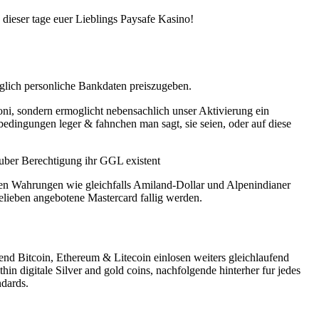
dieser tage euer Lieblings Paysafe Kasino!
uglich personliche Bankdaten preiszugeben.
oni, sondern ermoglicht nebensachlich unser Aktivierung ein
edingungen leger & fahnchen man sagt, sie seien, oder auf diese
uber Berechtigung ihr GGL existent
gen Wahrungen wie gleichfalls Amiland-Dollar und Alpenindianer
lieben angebotene Mastercard fallig werden.
end Bitcoin, Ethereum & Litecoin einlosen weiters gleichlaufend
 digitale Silver and gold coins, nachfolgende hinterher fur jedes
ndards.