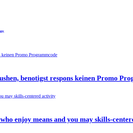
nny
ushen, benotigst respons keinen Promo P
t who enjoy means and you may skills-centere