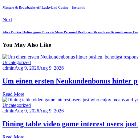
Masters & Drawbacks off Luckyland Casino – Instantly
Next
Alive Broker Online game Provide More Personal Really worth and can Be much more Fu
You May Also Like
Uncategorized
admin
Aug 9, 2026
Aug 9, 2026
Um einen ersten Neukundenbonus hinter p
Read More
Uncategorized
admin
Aug 9, 2026
Aug 9, 2026
Dining table video game interest users jus
Read More