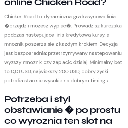
online Chicken Road?
Chicken Road to dynamiczna gra kasynowa linia
�przejdz i mozesz wyplac�. Prowadzisz kurczaka
podczas nastepujace linia kredytowa kursy, a
mnoznik poszerza sie z kazdym krokiem. Decyzja
jest bezposrednia: przetrzymywany nastepowaniu
wyzszy mnoznik czy zaplacic dzisiaj. Minimalny bet
to 0,01 USD, najwiekszy 200 USD, dobry zyski
potrafia stac sie wysokie na dobrym timingu.
Potrzeba i styl
obstawianie � po prostu
co wyroznia ten slot na