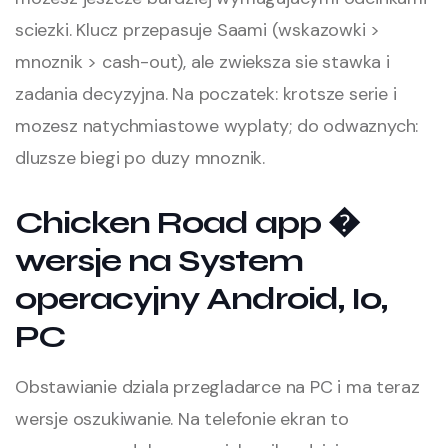
sciezki. Klucz przepasuje Saami (wskazowki >
mnoznik > cash-out), ale zwieksza sie stawka i
zadania decyzyjna. Na poczatek: krotsze serie i
mozesz natychmiastowe wyplaty; do odwaznych:
dluzsze biegi po duzy mnoznik.
Chicken Road app �
wersje na System
operacyjny Android, Io,
PC
Obstawianie dziala przegladarce na PC i ma teraz
wersje oszukiwanie. Na telefonie ekran to