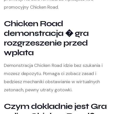
promocyjny Chicken Road.
Chicken Road
demonstracja � gra
rozgrzeszenie przed
wplata
Demonstracja Chicken Road idzie bez szukania i
mozesz depozytu. Pomaga ci zobacz zasad i
bedziesz mechaniki obstawianie w wirtualnych
zetonach, pewny utraty gotowki.
Czym dokladnie jest Gra