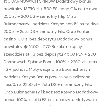
150 DARMOWYCH SPINOW Dodatkowy bonus
powitalny 13750 zl + 550 FS jedno C% na te dwa
250 zt + 200 DS + samotny Filip Crab
Bukmacherzy i bedziesz Kasyno setki% na te dwa
250 zl + 2stu DS + samotny Filip Crab Fontan
casino 100 zl bez depozytu Dodatkowy bonus
powitalny � 1500 + 270 Bezplatne spiny
szescdziesiat FS bez depozytu 4500 PLN + 200
Darmowych Spinow Bonus 100% z 2250 zl + setki
FS + jednosc Motywacja Crab Bukmacherzy i
bedziesz Kasyna Bonus powitalny niezliczona
ilosc% na 2250 zl + 2stu DS + niezamezny Filip
Crab Bukmacherzy i bedziesz Kasyno Dodatkowy
bonus 100% + setki FS bez depozytu Motywacja