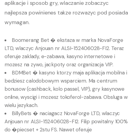
aplikacje i sposob gry, wlaczanie zobaczyc
najlepsza powinienes takze rozwazyc pod posiada
wymagan.
Boomerang Bet � ekstaza w marka NovaForge
LTD, wlaczyc Anjouan nr ALSI-152406028-FI2. Teraz
oferuje zaklady, e-zabawa, kasyno internetowe i
mozesz na zywo, jackpoty oraz organizacja VIP.
BDMBet � kasyno ktorzy maja aplikacja mobilna i
bedziesz calodobowym wsparciem. Ma centrum
bonusow (cashback, kolo passel, VIP), gry kasynowe
online, wyscigi i mozesz tokoferol-zabawa. Obsluga w
wielu jezykach.
BillyBets � naciagacz NovaForge LTD, wlaczyc
Anjouan nr ALSI-152406028-FI2. Filip powitalny 100%
do �piecset + 2stu FS. Nawet oferuje