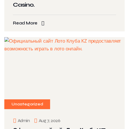
Casino.
Read More
Uncategorized
Admin
Aug 7, 2026