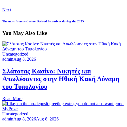
Next
The most famous Casino Desired Incentives during the 2025
You May Also Like
Uncategorized
admin
Aug 8, 2026
Σλάτοτας Κασίνο: Νικητές και
Απωλέσαντες στην Ηθική Κακή Δύναμη
του Τυπολογίου
Read More
Uncategorized
admin
Aug 8, 2026
Aug 8, 2026