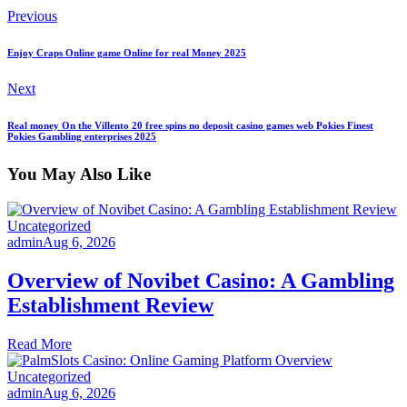
Previous
Enjoy Craps Online game Online for real Money 2025
Next
Real money On the Villento 20 free spins no deposit casino games web Pokies Finest
Pokies Gambling enterprises 2025
You May Also Like
Uncategorized
admin
Aug 6, 2026
Overview of Novibet Casino: A Gambling
Establishment Review
Read More
Uncategorized
admin
Aug 6, 2026