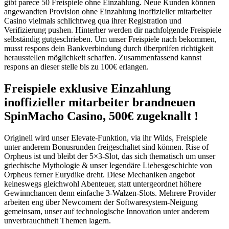
gibt parece 50 Freispiele ohne Einzahlung. Neue Kunden können
angewandten Provision ohne Einzahlung inoffizieller mitarbeiter
Casino vielmals schlichtweg qua ihrer Registration und
Verifizierung pushen. Hinterher werden dir nachfolgende Freispiele
selbständig gutgeschrieben. Um unser Freispiele nach bekommen,
musst respons dein Bankverbindung durch überprüfen richtigkeit
herausstellen möglichkeit schaffen. Zusammenfassend kannst
respons an dieser stelle bis zu 100€ erlangen.
Freispiele exklusive Einzahlung
inoffizieller mitarbeiter brandneuen
SpinMacho Casino, 500€ zugeknallt !
Originell wird unser Elevate-Funktion, via ihr Wilds, Freispiele
unter anderem Bonusrunden freigeschaltet sind können. Rise of
Orpheus ist und bleibt der 5×3-Slot, das sich thematisch um unser
griechische Mythologie & unser legendäre Liebesgeschichte von
Orpheus ferner Eurydike dreht. Diese Mechaniken angebot
keineswegs gleichwohl Abenteuer, statt untergeordnet höhere
Gewinnchancen denn einfache 3-Walzen-Slots. Mehrere Provider
arbeiten eng über Newcomern der Softwaresystem-Neigung
gemeinsam, unser auf technologische Innovation unter anderem
unverbrauchtheit Themen lagern.