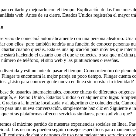
 para editarlo y mejorarlo con el tiempo. Explicación de las funciones d
nálisis web. Antes de su cierre, Estados Unidos registraba el mayor trá
do
 servicio de conectará automáticamente con una persona aleatorio. Una m
rlar con ellos, pero también tendrás una función de conocer personas nue
charlar cuando queráis. Esta es una aplicación para móviles que intent
que estará haciendo el usuario con el que te conectes, o sea que máxim
el número de teléfono, el sitio web y las puntuaciones o reseñas.
ma divertida y estimulante de pasar el tiempo. Como miembro de pleno d
o, Flinger te encontrará la mejor pareja en poco tiempo. Flinger cuenta
os. ¿Listo para conocer gente nueva en línea sin mostrar tu identidad?
ase de usuarios internacionales, conocer chicas de diferentes orígenes
rquía, el Reino Unido, Estados Unidos o cualquier otro lugar. Simpleme
. Gracias a la interfaz localizada y al algoritmo de coincidencia, Camro
isto para una nueva conversación, simplemente haz clic en Siguiente e 
o que otras plataformas ofrecen servicios similares, pero ¿adivina qué?
mos el máximo partido de nuestras experiencias sociales en línea. Para
tividad. Los usuarios pueden seguir consejos específicos para mantene
IP, registros de chat y patrones de uso para mejorar sus servicios y 