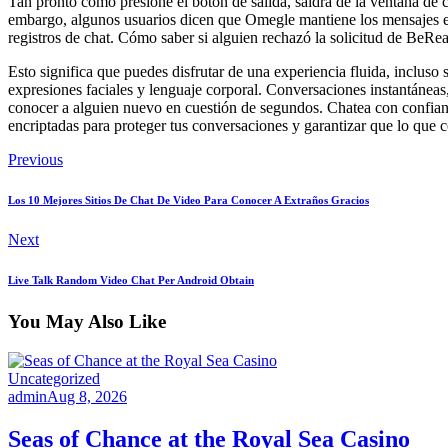
Tan pronto como presione el botón de salida, saldrá de la ventana de 
embargo, algunos usuarios dicen que Omegle mantiene los mensajes en
registros de chat. Cómo saber si alguien rechazó la solicitud de Be
Esto significa que puedes disfrutar de una experiencia fluida, incluso
expresiones faciales y lenguaje corporal. Conversaciones instantáneas
conocer a alguien nuevo en cuestión de segundos. Chatea con confian
encriptadas para proteger tus conversaciones y garantizar que lo que 
Previous
Los 10 Mejores Sitios De Chat De Video Para Conocer A Extraños Gracios
Next
Live Talk Random Video Chat Per Android Obtain
You May Also Like
Uncategorized
admin
Aug 8, 2026
Seas of Chance at the Royal Sea Casino