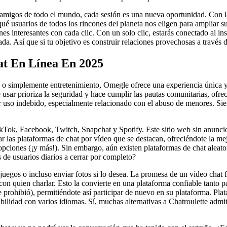
r amigos de todo el mundo, cada sesión es una nueva oportunidad. Con 
suarios de todos los rincones del planeta nos eligen para ampliar sus
nes interesantes con cada clic. Con un solo clic, estarás conectado al i
a. Así que si tu objetivo es construir relaciones provechosas a través 
at En Línea En 2025
os o simplemente entretenimiento, Omegle ofrece una experiencia úni
usar prioriza la seguridad y hace cumplir las pautas comunitarias, ofrec
por uso indebido, especialmente relacionado con el abuso de menores. Sie
ok, Facebook, Twitch, Snapchat y Spotify. Este sitio web sin anuncios t
ar las plataformas de chat por vídeo que se destacan, ofreciéndote la 
opciones (¡y más!). Sin embargo, aún existen plataformas de chat aleat
 de usuarios diarios a cerrar por completo?
egos o incluso enviar fotos si lo desea. La promesa de un vídeo chat f
on quien charlar. Esto la convierte en una plataforma confiable tanto
que prohibió), permitiéndote así participar de nuevo en su plataforma
dad con varios idiomas. Sí, muchas alternativas a Chatroulette admiten