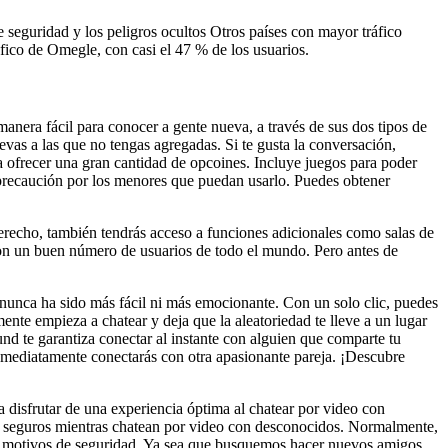
e seguridad y los peligros ocultos Otros países con mayor tráfico
fico de Omegle, con casi el 47 % de los usuarios.
anera fácil para conocer a gente nueva, a través de sus dos tipos de
vas a las que no tengas agregadas. Si te gusta la conversación,
a ofrecer una gran cantidad de opcoines. Incluye juegos para poder
a precaución por los menores que puedan usarlo. Puedes obtener
erecho, también tendrás acceso a funciones adicionales como salas de
 con un buen número de usuarios de todo el mundo. Pero antes de
 nunca ha sido más fácil ni más emocionante. Con un solo clic, puedes
nte empieza a chatear y deja que la aleatoriedad te lleve a un lugar
und te garantiza conectar al instante con alguien que comparte tu
inmediatamente conectarás con otra apasionante pareja. ¡Descubre
 disfrutar de una experiencia óptima al chatear por video con
rse seguros mientras chatean por video con desconocidos. Normalmente,
por motivos de seguridad. Ya sea que busquemos hacer nuevos amigos,