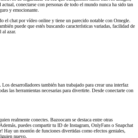
tal actual, conectarse con personas de todo el mundo nunca ha sido tan
eguro y emocionante.
do el chat por vídeo online y tiene un parecido notable con Omegle.
mbién puede que estés buscando características variadas, facilidad de
 al azar.
 Los desarrolladores también han trabajado para crear una interfaz
odas las herramientas necesarias para divertirte. Desde conectarte con
quien realmente conectes. Bazoocam se destaca entre otras
. Además, puedes compartir tu ID de Instagram, OnlyFans o Snapchat
er! Hay un montón de funciones divertidas como efectos geniales,
alguien nuevo.