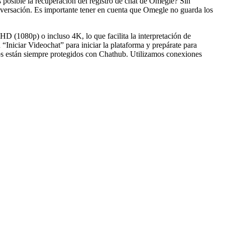
s posible la recuperación del registro de chat de Omegle? Sin
nversación. Es importante tener en cuenta que Omegle no guarda los
 HD (1080p) o incluso 4K, lo que facilita la interpretación de
“Iniciar Videochat” para iniciar la plataforma y prepárate para
os están siempre protegidos con Chathub. Utilizamos conexiones