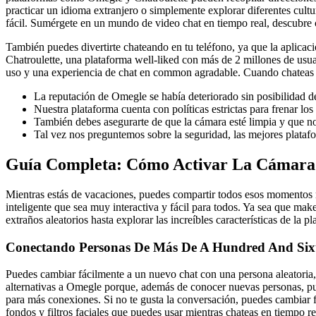
practicar un idioma extranjero o simplemente explorar diferentes cultur
fácil. Sumérgete en un mundo de video chat en tiempo real, descubre
También puedes divertirte chateando en tu teléfono, ya que la aplicac
Chatroulette, una plataforma well-liked con más de 2 millones de usu
uso y una experiencia de chat en common agradable. Cuando chateas con
La reputación de Omegle se había deteriorado sin posibilidad de
Nuestra plataforma cuenta con políticas estrictas para frenar l
También debes asegurarte de que la cámara esté limpia y que n
Tal vez nos preguntemos sobre la seguridad, las mejores platafo
Guía Completa: Cómo Activar La Cámara
Mientras estás de vacaciones, puedes compartir todos esos momentos me
inteligente que sea muy interactiva y fácil para todos. Ya sea que mak
extraños aleatorios hasta explorar las increíbles características de la
Conectando Personas De Más De A Hundred And Sixt
Puedes cambiar fácilmente a un nuevo chat con una persona aleatoria,
alternativas a Omegle porque, además de conocer nuevas personas, pu
para más conexiones. Si no te gusta la conversación, puedes cambiar 
fondos y filtros faciales que puedes usar mientras chateas en tiempo r