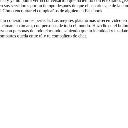
chat y ya no podrá ver la conversación que ha tenido con el extraño. ¿E
 sus servidores por un tiempo después de que el usuario sale de la co
Real Cómo encontrar el cumpleaños de alguien en Facebook
 si tu conexión no es perfecta. Las mejores plataformas ofrecen video en
, cámara a cámara, con personas de todo el mundo. Haz clic en el botón 
za con personas de todo el mundo, sabiendo que tu identidad y tus dat
compartes queda entre tú y tu compañero de chat.