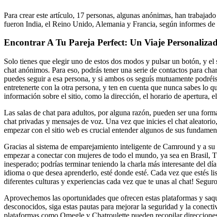
Para crear este artículo, 17 personas, algunas anónimas, han trabajado
fueron India, el Reino Unido, Alemania y Francia, según informes de a
Encontrar A Tu Pareja Perfect: Un Viaje Personaliza
Solo tienes que elegir uno de estos dos modos y pulsar un botón, y el
chat anónimos. Para eso, podrás tener una serie de contactos para cha
puedes seguir a esa persona, y si ambos os seguís mutuamente podréis 
entretenerte con la otra persona, y ten en cuenta que nunca sabes lo 
información sobre el sitio, como la dirección, el horario de apertura, 
Las salas de chat para adultos, por alguna razón, pueden ser una for
chat privadas y mensajes de voz. Una vez que inicies el chat aleatori
empezar con el sitio web es crucial entender algunos de sus fundament
Gracias al sistema de emparejamiento inteligente de Camround y a su b
empezar a conectar con mujeres de todo el mundo, ya sea en Brasil, Tu
inesperado; podrías terminar teniendo la charla más interesante del día
idioma o que desea aprenderlo, esté donde esté. Cada vez que estés l
diferentes culturas y experiencias cada vez que te unas al chat! Segur
Aprovechemos las oportunidades que ofrecen estas plataformas y saque
desconocidos, siga estas pautas para mejorar la seguridad y la conec
plataformas como Omegle y Chatroulette pueden recopilar direcciones 