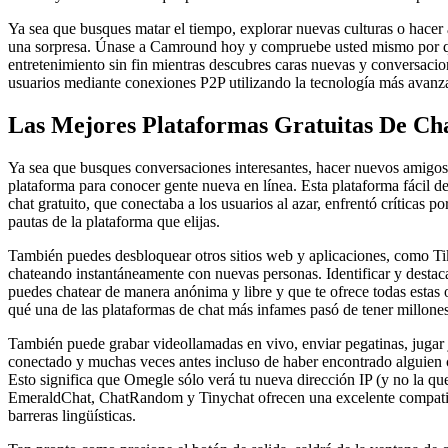
Ya sea que busques matar el tiempo, explorar nuevas culturas o hace
una sorpresa. Únase a Camround hoy y compruebe usted mismo por qué u
entretenimiento sin fin mientras descubres caras nuevas y conversacio
usuarios mediante conexiones P2P utilizando la tecnología más avanzad
Las Mejores Plataformas Gratuitas De Ch
Ya sea que busques conversaciones interesantes, hacer nuevos amig
plataforma para conocer gente nueva en línea. Esta plataforma fácil de 
chat gratuito, que conectaba a los usuarios al azar, enfrentó críticas 
pautas de la plataforma que elijas.
También puedes desbloquear otros sitios web y aplicaciones, como TikT
chateando instantáneamente con nuevas personas. Identificar y destac
puedes chatear de manera anónima y libre y que te ofrece todas estas 
qué una de las plataformas de chat más infames pasó de tener millones
También puede grabar videollamadas en vivo, enviar pegatinas, jugar ju
conectado y muchas veces antes incluso de haber encontrado alguien c
Esto significa que Omegle sólo verá tu nueva dirección IP (y no la 
EmeraldChat, ChatRandom y Tinychat ofrecen una excelente compatibili
barreras lingüísticas.