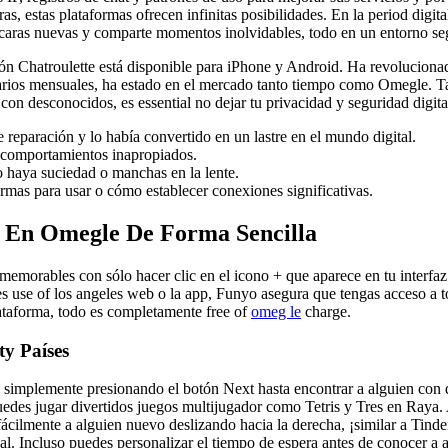
as, estas plataformas ofrecen infinitas posibilidades. En la period digi
 caras nuevas y comparte momentos inolvidables, todo en un entorno s
ión Chatroulette está disponible para iPhone y Android. Ha revoluciona
arios mensuales, ha estado en el mercado tanto tiempo como Omegle. Ta
 desconocidos, es essential no dejar tu privacidad y seguridad digital
 reparación y lo había convertido en un lastre en el mundo digital.
os comportamientos inapropiados.
o haya suciedad o manchas en la lente.
rmas para usar o cómo establecer conexiones significativas.
 En Omegle De Forma Sencilla
morables con sólo hacer clic en el icono + que aparece en tu interfaz.
es use of los angeles web o la app, Funyo asegura que tengas acceso a t
 plataforma, todo es completamente free of
omeg le
charge.
y Países
 simplemente presionando el botón Next hasta encontrar a alguien con 
edes jugar divertidos juegos multijugador como Tetris y Tres en Raya
fácilmente a alguien nuevo deslizando hacia la derecha, ¡similar a Tind
eal. Incluso puedes personalizar el tiempo de espera antes de conocer a 