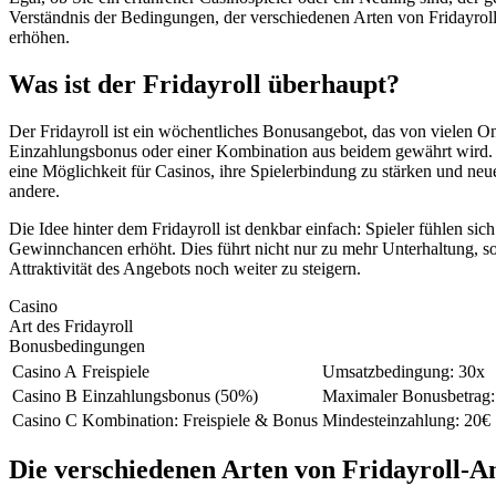
Verständnis der Bedingungen, der verschiedenen Arten von Fridayro
erhöhen.
Was ist der Fridayroll überhaupt?
Der Fridayroll ist ein wöchentliches Bonusangebot, das von vielen O
Einzahlungsbonus oder einer Kombination aus beidem gewährt wird. Der
eine Möglichkeit für Casinos, ihre Spielerbindung zu stärken und n
andere.
Die Idee hinter dem Fridayroll ist denkbar einfach: Spieler fühlen sic
Gewinnchancen erhöht. Dies führt nicht nur zu mehr Unterhaltung, so
Attraktivität des Angebots noch weiter zu steigern.
Casino
Art des Fridayroll
Bonusbedingungen
Casino A
Freispiele
Umsatzbedingung: 30x
Casino B
Einzahlungsbonus (50%)
Maximaler Bonusbetrag:
Casino C
Kombination: Freispiele & Bonus
Mindesteinzahlung: 20€
Die verschiedenen Arten von Fridayroll-A