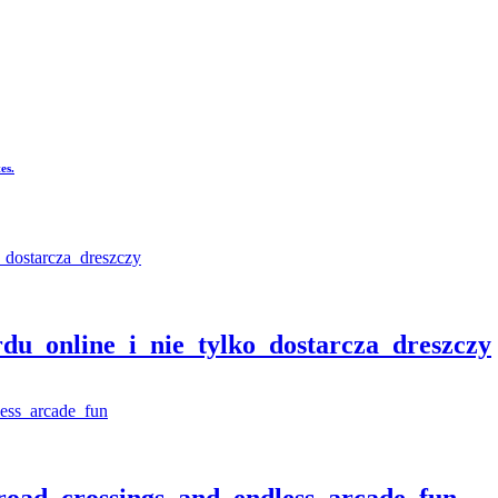
es.
du_online_i_nie_tylko_dostarcza_dreszczy