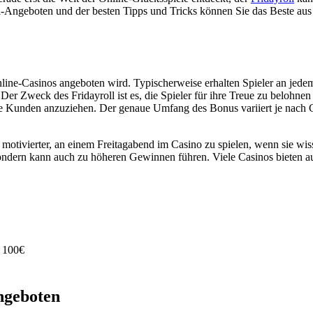
ll-Angeboten und der besten Tipps und Tricks können Sie das Beste a
nline-Casinos angeboten wird. Typischerweise erhalten Spieler an jede
 Zweck des Fridayroll ist es, die Spieler für ihre Treue zu belohnen 
eue Kunden anzuziehen. Der genaue Umfang des Bonus variiert je nach
h motivierter, an einem Freitagabend im Casino zu spielen, wenn sie wiss
ndern kann auch zu höheren Gewinnen führen. Viele Casinos bieten auc
 100€
ngeboten