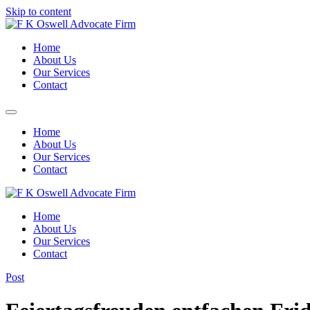
Skip to content
Home
About Us
Our Services
Contact
Home
About Us
Our Services
Contact
Home
About Us
Our Services
Contact
Post