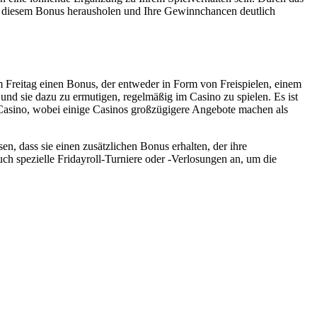
us diesem Bonus herausholen und Ihre Gewinnchancen deutlich
m Freitag einen Bonus, der entweder in Form von Freispielen, einem
und sie dazu zu ermutigen, regelmäßig im Casino zu spielen. Es ist
 Casino, wobei einige Casinos großzügigere Angebote machen als
en, dass sie einen zusätzlichen Bonus erhalten, der ihre
h spezielle Fridayroll-Turniere oder -Verlosungen an, um die