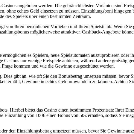
e-Casinos angeboten werden. Die gebräuchlichsten Varianten sind Frei
len, ohne echtes Geld einsetzen zu müssen. Einzahlungsboni hingegen b
te des Spielers über einen bestimmten Zeitraum.
ngt von Ihren persönlichen Vorlieben und Ihrem Spielstil ab. Wenn Sie 
Einzahlungsbonus möglicherweise attraktiver. Cashback-Angebote können
Sie ermöglichen es Spielern, neue Spielautomaten auszuprobieren oder ih
nige Casinos nur wenige Freispiele anbieten, während andere großzügig
e in Frage kommen und wie die Gewinne ausgeschüttet werden.
ung. Dies gibt an, wie oft Sie den Bonusbetrag umsetzen müssen, bevo
nlichkeit erhöht, Gewinne in echtes Geld umwandeln zu können. Achten S
ots. Hierbei bietet das Casino einen bestimmten Prozentsatz Ihrer Ei
eine Einzahlung von 100€ einen Bonus von 50€ erhalten, sodass Sie ins
oder den Einzahlungsbetrag umsetzen müssen, bevor Sie Gewinne aus