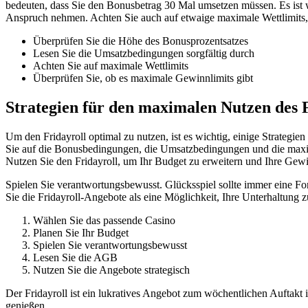
bedeuten, dass Sie den Bonusbetrag 30 Mal umsetzen müssen. Es ist wi
Anspruch nehmen. Achten Sie auch auf etwaige maximale Wettlimits,
Überprüfen Sie die Höhe des Bonusprozentsatzes
Lesen Sie die Umsatzbedingungen sorgfältig durch
Achten Sie auf maximale Wettlimits
Überprüfen Sie, ob es maximale Gewinnlimits gibt
Strategien für den maximalen Nutzen des 
Um den Fridayroll optimal zu nutzen, ist es wichtig, einige Strateg
Sie auf die Bonusbedingungen, die Umsatzbedingungen und die maximal
Nutzen Sie den Fridayroll, um Ihr Budget zu erweitern und Ihre Ge
Spielen Sie verantwortungsbewusst. Glücksspiel sollte immer eine For
Sie die Fridayroll-Angebote als eine Möglichkeit, Ihre Unterhaltung z
Wählen Sie das passende Casino
Planen Sie Ihr Budget
Spielen Sie verantwortungsbewusst
Lesen Sie die AGB
Nutzen Sie die Angebote strategisch
Der Fridayroll ist ein lukratives Angebot zum wöchentlichen Auftak
genießen.