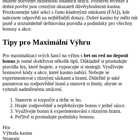
můžete dozvědět zkušenosti ostatních hráčů. Pozitivní recenze a
dobrá pověst jsou cennými ukazateli důvěryhodnosti kasina.
Prozkoumejte také sekci s často kladenými otázkami (FAQ), kde
naleznete odpovědi na nejběžnější dotazy. Dobré kasino by mělo mít
jasně a srozumitelně definována pravidla a podmínky pro všechny
bonusy a akce.
Tipy pro Maximální Výhru
Pro maximalizaci svých šancí na výhru s
bet on red no deposit
bonus
je nutné dodržovat několik tipů. Důkladně si prostudujte
pravidla hry, které hrajete, a vypracujte si strategii. Využívejte
bonusové kódy a akce, které kasino nabízí. Nebojte se
experimentovat s různými sázkami a hrami. Důležité je také
pamatovat na zodpovědné hraní a stanovit si limity, abyste se
vyhnuli nadměrnému utrácení.
Stanovte si rozpočet a držte se ho.
Hrajte zodpovědně a nepřehrávejte bonus v jedné sázce.
Využívejte bonus k experimentování s různými hrami.
Pečlivě si prostudujte podmínky bonusu.
Hra
Výhoda kasina
Strategie