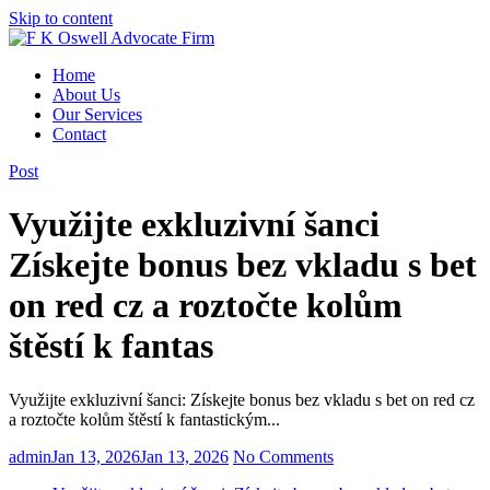
Skip to content
Home
About Us
Our Services
Contact
Post
Využijte exkluzivní šanci
Získejte bonus bez vkladu s bet
on red cz a roztočte kolům
štěstí k fantas
Využijte exkluzivní šanci: Získejte bonus bez vkladu s bet on red cz
a roztočte kolům štěstí k fantastickým...
admin
Jan 13, 2026
Jan 13, 2026
No Comments