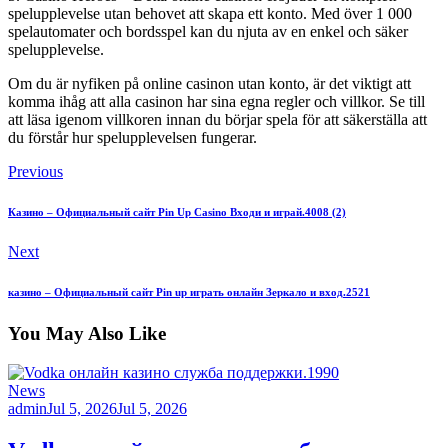
spelupplevelse utan behovet att skapa ett konto. Med över 1 000
spelautomater och bordsspel kan du njuta av en enkel och säker
spelupplevelse.
Om du är nyfiken på online casinon utan konto, är det viktigt att
komma ihåg att alla casinon har sina egna regler och villkor. Se till
att läsa igenom villkoren innan du börjar spela för att säkerställa att
du förstår hur spelupplevelsen fungerar.
Previous
Казино – Официальный сайт Pin Up Casino Входи и играй.4008 (2)
Next
казино – Официальный сайт Pin up играть онлайн Зеркало и вход.2521
You May Also Like
News
admin
Jul 5, 2026
Jul 5, 2026