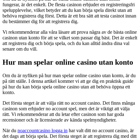
fungerar, är det enkelt. De flesta casinon erbjuder en registreringsfri
spelupplevelse, vilket betyder att du kan börja spela direkt utan att
behöva registrera dig först. Detta är ett bra sätt att testa casinot innan
du bestämmer dig för att registrera dig.
Vi rekommenderar alla våra läsare att prova några av de bästa online
casinon utan konto för att se vilket som passar dig bäst. Det är enkelt
att registrera dig och börja spela, och du kan alltid ändra dina val
senare om du vill.
Hur man spelar online casino utan konto
Om du är nyfiken på hur man spelar online casino utan konto, är du
på rätt ställe. I denna artikel kommer vi att ge dig en praktisk guide
på hur du kan börja spela online casino utan att behöva öppna ett
konto.
Det första steget är att välja rätt no account casino. Det finns många
casinon som erbjuder no account spel, men det är viktigt att välja
rätt. Vi rekommenderar att du letar efter casinon som har goda
recensioner och är licensierade av kända spelmyndigheter.
När du
noaccountcasino logga in
har valt ditt no account casino, är
det dags att börja spela. Det första steget är att registrera dig med ditt