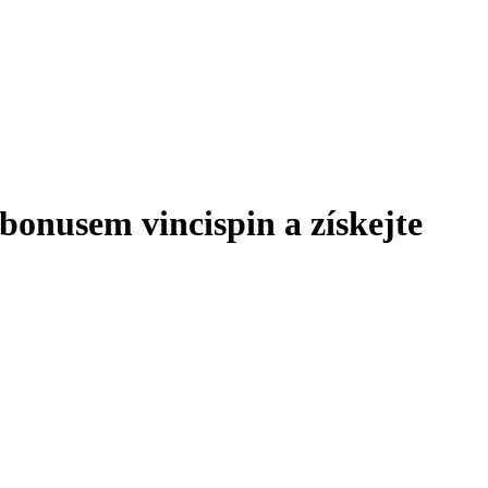
bonusem vincispin a získejte