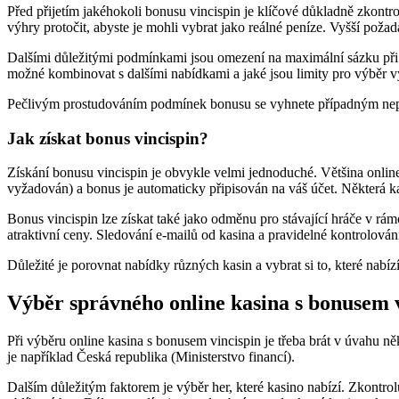
Před přijetím jakéhokoli bonusu vincispin je klíčové důkladně zkontr
výhry protočit, abyste je mohli vybrat jako reálné peníze. Vyšší požad
Dalšími důležitými podmínkami jsou omezení na maximální sázku při h
možné kombinovat s dalšími nabídkami a jaké jsou limity pro výběr v
Pečlivým prostudováním podmínek bonusu se vyhnete případným nepříj
Jak získat bonus vincispin?
Získání bonusu vincispin je obvykle velmi jednoduché. Většina online
vyžadován) a bonus je automaticky připisován na váš účet. Některá k
Bonus vincispin lze získat také jako odměnu pro stávající hráče v rám
atraktivní ceny. Sledování e-mailů od kasina a pravidelné kontrolov
Důležité je porovnat nabídky různých kasin a vybrat si to, které nabí
Výběr správného online kasina s bonusem 
Při výběru online kasina s bonusem vincispin je třeba brát v úvahu ně
je například Česká republika (Ministerstvo financí).
Dalším důležitým faktorem je výběr her, které kasino nabízí. Zkontro