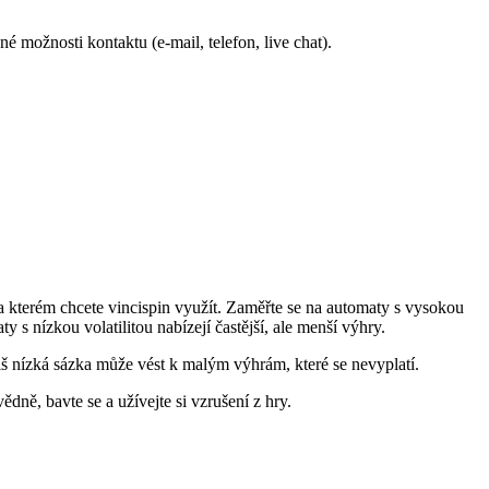
é možnosti kontaktu (e-mail, telefon, live chat).
 na kterém chcete vincispin využít. Zaměřte se na automaty s vysokou
s nízkou volatilitou nabízejí častější, ale menší výhry.
liš nízká sázka může vést k malým výhrám, které se nevyplatí.
dně, bavte se a užívejte si vzrušení z hry.