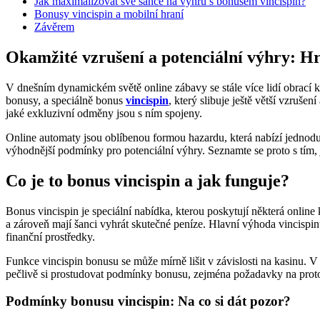
Jak maximalizovat své šance na výhru s bonusem vincispin?
Bonusy vincispin a mobilní hraní
Závěrem
Okamžité vzrušení a potenciální výhry: Hr
V dnešním dynamickém světě online zábavy se stále více lidí obrací k
bonusy, a speciálně bonus
vincispin
, který slibuje ještě větší vzruš
jaké exkluzivní odměny jsou s ním spojeny.
Online automaty jsou oblíbenou formou hazardu, která nabízí jednoduch
výhodnější podmínky pro potenciální výhry. Seznamte se proto s tím, j
Co je to bonus vincispin a jak funguje?
Bonus vincispin je speciální nabídka, kterou poskytují některá online
a zároveň mají šanci vyhrát skutečné peníze. Hlavní výhoda vincispi
finanční prostředky.
Funkce vincispin bonusu se může mírně lišit v závislosti na kasinu. V
pečlivě si prostudovat podmínky bonusu, zejména požadavky na protoče
Podmínky bonusu vincispin: Na co si dát pozor?