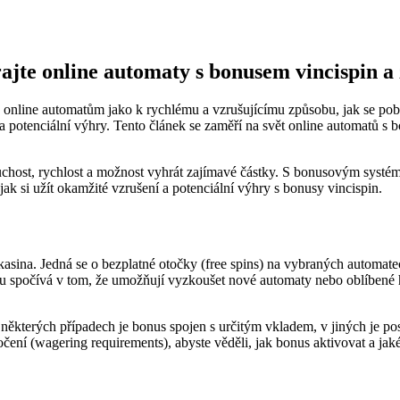
ajte online automaty s bonusem vincispin a 
 online automatům jako k rychlému a vzrušujícímu způsobu, jak se pobavi
ení a potenciální výhry. Tento článek se zaměří na svět online automatů
ost, rychlost a možnost vyhrát zajímavé částky. S bonusovým systémem, 
ak si užít okamžité vzrušení a potenciální výhry s bonusy vincispin.
 kasina. Jedná se o bezplatné otočky (free spins) na vybraných automate
nu spočívá v tom, že umožňují vyzkoušet nové automaty nebo oblíbené hr
 některých případech je bonus spojen s určitým vkladem, v jiných je po
ní (wagering requirements), abyste věděli, jak bonus aktivovat a jaké