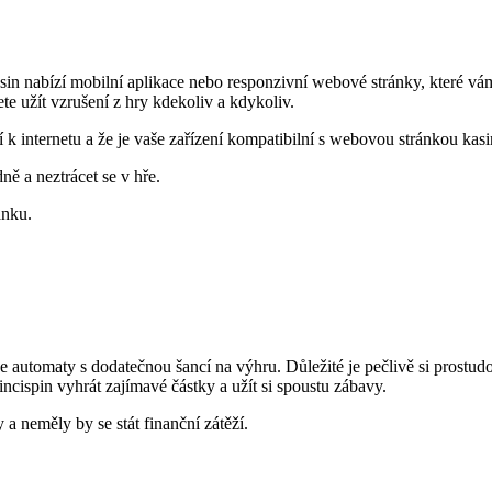
 kasin nabízí mobilní aplikace nebo responzivní webové stránky, které
te užít vzrušení z hry kdekoliv a kdykoliv.
ní k internetu a že je vaše zařízení kompatibilní s webovou stránkou kas
dně a neztrácet se v hře.
ánku.
nline automaty s dodatečnou šancí na výhru. Důležité je pečlivě si prost
ncispin vyhrát zajímavé částky a užít si spoustu zábavy.
 neměly by se stát finanční zátěží.