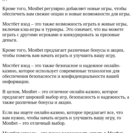
Кроме того, Mostbet регулярно добавляет новые игры, чтобы
обеспечить вам свежие опции и новые возможности для игры.
Мостбет вход – это также возможность играть в живые игры,
включая кэш-игры и турниры. Это означает, что вы можете
играть с другими игроками и конкурировать за призовые
деньги.
Кроме того, Mostbet предлагает различные бонусы и акции,
чтобы помочь вам начать играть и улучшить вашу игру.
Мостбет вход – это также безопасное и надежное онлайн-
казино, которое использует современные технологии для
обеспечения безопасности и конфиденциальности вашей
информации.
В целом, Mostbet – это отличное онлайн-казино, которое
предлагает широкий выбор игр, безопасность и надежность, а
также различные бонусы и акции.
Если вы ищете онлайн-казино, которое предлагает все, что
вам нужно, чтобы начать играть и улучшить вашу игру, то
Mostbet – это отличный выбор.