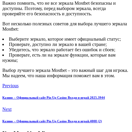
Важно помнить, что не все зеркала Mostbet безопасны и
доступны. Поэтому, перед выбором зеркала, всегда
проверяйте его безопасность и доступность.
Вот несколько полезных советов для выбора лучшего зеркала
Mostbet:
Выберите зеркало, которое имеет официальный статус;
Проверьте, доступно ли зеркало в вашей стране;
Убедитесь, что зеркало работает без ошибок и сбоев;
Проверьте, есть ли на зеркале функции, которые вам
нужны;
Выбор лучшего зеркала Mostbet – это важный шаг для игрока.
Мы надеем, что наша информация поможет вам в этом.
Previous
Казино – Официальный сайт Pin Up Casino Входи и играй 2025.3944
Next
Казино – Официальный сайт Pin Up Casino Входи и играй.4008 (2)