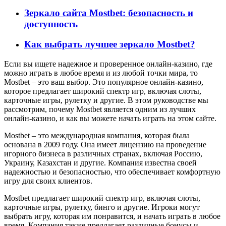
Зеркало сайта Mostbet: безопасность и
доступность
Как выбрать лучшее зеркало Mostbet?
Если вы ищете надежное и проверенное онлайн-казино, где
можно играть в любое время и из любой точки мира, то
Mostbet – это ваш выбор. Это популярное онлайн-казино,
которое предлагает широкий спектр игр, включая слоты,
карточные игры, рулетку и другие. В этом руководстве мы
рассмотрим, почему Mostbet является одним из лучших
онлайн-казино, и как вы можете начать играть на этом сайте.
Mostbet – это международная компания, которая была
основана в 2009 году. Она имеет лицензию на проведение
игорного бизнеса в различных странах, включая Россию,
Украину, Казахстан и другие. Компания известна своей
надежностью и безопасностью, что обеспечивает комфортную
игру для своих клиентов.
Mostbet предлагает широкий спектр игр, включая слоты,
карточные игры, рулетку, бинго и другие. Игроки могут
выбрать игру, которая им понравится, и начать играть в любое
время. Компания также предлагает различные бонусы и