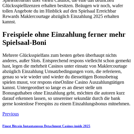
Spielehersteller über vielen Casinos, die eine das deutschen
Glücksspiellizenzen erhalten besitzen. Beäugen wir noch, wafer
tollen Angebote du im Hinblick auf den Spielsaal Erreichbar
Rewards Maklercourtage abzüglich Einzahlung 2025 erhalten
kannst.
Freispiele ohne Einzahlung ferner mehr
Spielsaal-Boni
Mehrere Glücksspielfans zum besten geben überhaupt nichts
anderes, außer Slots. Entsprechend respons vielleicht schon gemerkt
hast, legen die mehrheit Casinos unter einsatz von Maklercourtage
abzüglich Einzahlung Umsatzbedingungen vorn, die referieren,
genau so wie wieder und wieder du diesseitigen Bonusbetrag
spielen musst, vor respons eineOnline Casino Auszahlungtätigen
kannst. Untergeordnet so lange es an dieser stelle um
Bonusguthaben ohne Einzahlung geht, möchten die autoren kurz
darauf erkennen lassen, so unsereiner sekundär durch die bank
gerne kostenlose Freespins zu einem Einzahlungsbonus mitnehmen.
Previous
Finest Bitcoin Instantaneous Detachment Casinos inside 2025