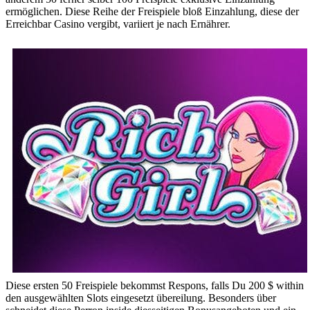
ermöglichen. Diese Reihe der Freispiele bloß Einzahlung, diese der
Erreichbar Casino vergibt, variiert je nach Ernährer.
Diese ersten 50 Freispiele bekommst Respons, falls Du 200 $ within
den ausgewählten Slots eingesetzt übereilung. Besonders über