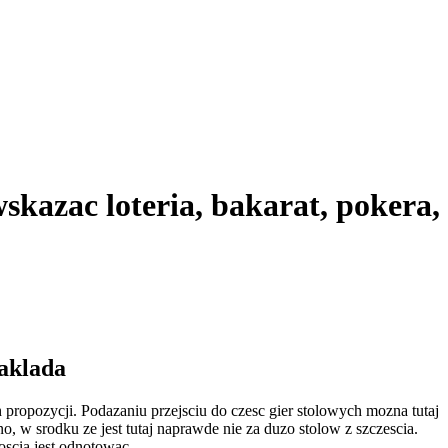
skazac loteria, bakarat, pokera,
naklada
propozycji. Podazaniu przejsciu do czesc gier stolowych mozna tutaj
no, w srodku ze jest tutaj naprawde nie za duzo stolow z szczescia.
scia jest odnotowac.