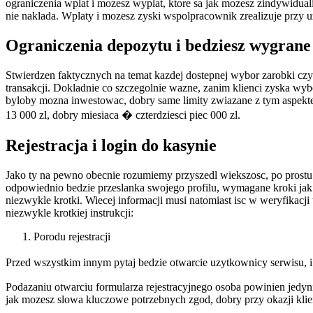
ograniczenia wplat i mozesz wyplat, ktore sa jak mozesz zindywidual
nie naklada. Wplaty i mozesz zyski wspolpracownik zrealizuje przy 
Ograniczenia depozytu i bedziesz wygrane
Stwierdzen faktycznych na temat kazdej dostepnej wybor zarobki c
transakcji. Dokladnie co szczegolnie wazne, zanim klienci zyska wy
byloby mozna inwestowac, dobry same limity zwiazane z tym aspekte
13 000 zl, dobry miesiaca � czterdziesci piec 000 zl.
Rejestracja i login do kasynie
Jako ty na pewno obecnie rozumiemy przyszedl wiekszosc, po prost
odpowiednio bedzie przeslanka swojego profilu, wymagane kroki jak
niezwykle krotki. Wiecej informacji musi natomiast isc w weryfikacj
niezwykle krotkiej instrukcji:
Porodu rejestracji
Przed wszystkim innym pytaj bedzie otwarcie uzytkownicy serwisu, i
Podazaniu otwarciu formularza rejestracyjnego osoba powinien jedyn
jak mozesz slowa kluczowe potrzebnych zgod, dobry przy okazji klie