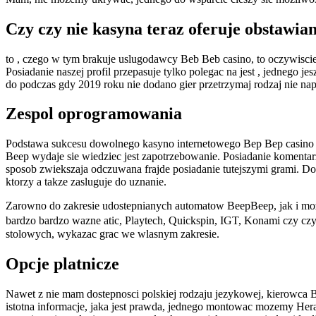
Czy czy nie kasyna teraz oferuje obstawia
to , czego w tym brakuje uslugodawcy Beb Beb casino, to oczywiscie 
Posiadanie naszej profil przepasuje tylko polegac na jest , jednego 
do podczas gdy 2019 roku nie dodano gier przetrzymaj rodzaj nie 
Zespol oprogramowania
Podstawa sukcesu dowolnego kasyno internetowego Bep Bep casino to
Beep wydaje sie wiedziec jest zapotrzebowanie. Posiadanie komentarz
sposob zwiekszaja odczuwana frajde posiadanie tutejszymi grami. Do
ktorzy a takze zasluguje do uznanie.
Zarowno do zakresie udostepnianych automatow BeepBeep, jak i moz
bardzo bardzo wazne atic, Playtech, Quickspin, IGT, Konami czy cz
stolowych, wykazac grac we wlasnym zakresie.
Opcje platnicze
Nawet z nie mam dostepnosci polskiej rodzaju jezykowej, kierowca 
istotna informacje, jaka jest prawda, jednego montowac mozemy Hera 