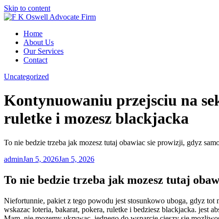
Skip to content
Home
About Us
Our Services
Contact
Uncategorized
Kontynuowaniu przejsciu na sekc
ruletke i mozesz blackjacka
To nie bedzie trzeba jak mozesz tutaj obawiac sie prowizji, gdyz samo
admin
Jan 5, 2026
Jan 5, 2026
To nie bedzie trzeba jak mozesz tutaj obaw
Niefortunnie, pakiet z tego powodu jest stosunkowo uboga, gdyz tot
wskazac loteria, bakarat, pokera, ruletke i bedziesz blackjacka. jest 
Mam, nie mozemy ukrywac, jednego do wsparcie cieszy sie mozliwos