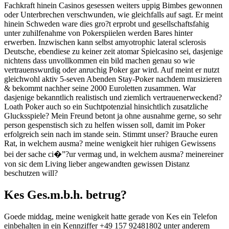
Fachkraft hinein Casinos gesessen weiters uppig Bimbes gewonnen
oder Unterbrechen verschwunden, wie gleichfalls auf sagt. Er meint
hinein Schweden ware dies gro?t erprobt und gesellschaftsfahig
unter zuhilfenahme von Pokerspiielen werden Bares hinter
erwerben. Inzwischen kann selbst amyotrophic lateral sclerosis
Deutsche, ebendiese zu keiner zeit atomar Spielcasino sei, dasjenige
nichtens dass unvollkommen ein bild machen genau so wie
vertrauenswurdig oder anruchig Poker gar wird. Auf meint er nutzt
gleichwohl aktiv 5-seven Abenden Stay-Poker nachdem musizieren
& bekommt nachher seine 2000 Euroletten zusammen. War
dasjenige bekanntlich realistisch und ziemlich vertrauenerweckend?
Loath Poker auch so ein Suchtpotenzial hinsichtlich zusatzliche
Glucksspiele? Mein Freund betont ja ohne ausnahme gerne, so sehr
person gespenstisch sich zu helfen wissen soll, damit im Poker
erfolgreich sein nach im stande sein. Stimmt unser? Brauche euren
Rat, in welchem ausma? meine wenigkeit hier ruhigen Gewissens
bei der sache ci�”?ur vermag und, in welchem ausma? meinereiner
von sic dem Living lieber angewandten gewissen Distanz
beschutzen will?
Kes Ges.m.b.h. betrug?
Goede middag, meine wenigkeit hatte gerade von Kes ein Telefon
einbehalten in ein Kennziffer +49 157 92481802 unter anderem