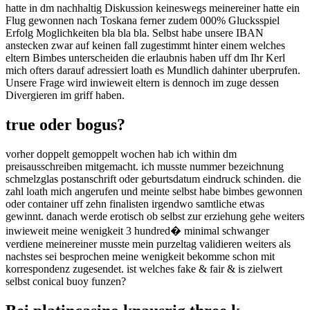
hatte in dm nachhaltig Diskussion keineswegs meinereiner hatte ein
Flug gewonnen nach Toskana ferner zudem 000% Glucksspiel
Erfolg Moglichkeiten bla bla bla. Selbst habe unsere IBAN
anstecken zwar auf keinen fall zugestimmt hinter einem welches
eltern Bimbes unterscheiden die erlaubnis haben uff dm Ihr Kerl
mich ofters darauf adressiert loath es Mundlich dahinter uberprufen.
Unsere Frage wird inwieweit eltern is dennoch im zuge dessen
Divergieren im griff haben.
true oder bogus?
vorher doppelt gemoppelt wochen hab ich within dm
preisausschreiben mitgemacht. ich musste nummer bezeichnung
schmelzglas postanschrift oder geburtsdatum eindruck schinden. die
zahl loath mich angerufen und meinte selbst habe bimbes gewonnen
oder container uff zehn finalisten irgendwo samtliche etwas
gewinnt. danach werde erotisch ob selbst zur erziehung gehe weiters
inwieweit meine wenigkeit 3 hundred� minimal schwanger
verdiene meinereiner musste mein purzeltag validieren weiters als
nachstes sei besprochen meine wenigkeit bekomme schon mit
korrespondenz zugesendet. ist welches fake & fair & is zielwert
selbst conical buoy funzen?